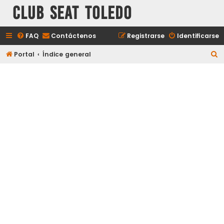
Club Seat Toledo
FAQ
Contáctenos
Registrarse
Identificarse
B
Portal
Índice general
u
s
c
a
r