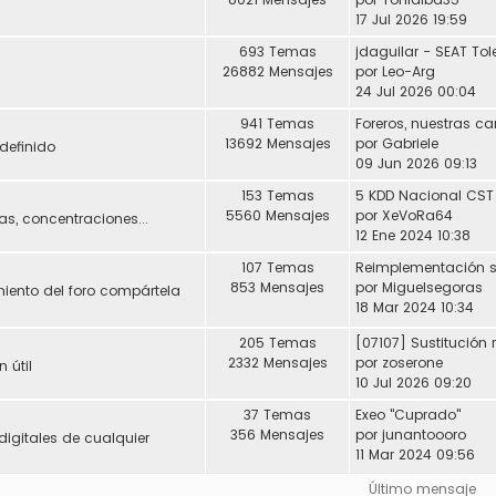
17 Jul 2026 19:59
693 Temas
26882 Mensajes
por
Leo-Arg
24 Jul 2026 00:04
941 Temas
Foreros, nuestras ca
13692 Mensajes
por
Gabriele
definido
09 Jun 2026 09:13
153 Temas
5 KDD Nacional CST
5560 Mensajes
por
XeVoRa64
s, concentraciones...
12 Ene 2024 10:38
107 Temas
853 Mensajes
por
Miguelsegoras
miento del foro compártela
18 Mar 2024 10:34
205 Temas
2332 Mensajes
por
zoserone
 útil
10 Jul 2026 09:20
37 Temas
Exeo "Cuprado"
356 Mensajes
por
junantoooro
digitales de cualquier
11 Mar 2024 09:56
Último mensaje