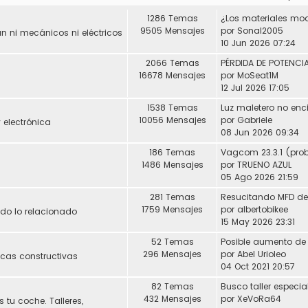
1286 Temas
9505 Mensajes
por
Sonal2005
 ni mecánicos ni eléctricos
10 Jun 2026 07:24
2066 Temas
16678 Mensajes
por
MoSeat1M
12 Jul 2026 17:05
1538 Temas
Luz maletero no enc
10056 Mensajes
por
Gabriele
 electrónica
08 Jun 2026 09:34
186 Temas
1486 Mensajes
por
TRUENO AZUL
05 Ago 2026 21:59
281 Temas
1759 Mensajes
por
albertobikee
Todo lo relacionado
15 May 2026 23:31
52 Temas
296 Mensajes
por
Abel Urioleo
icas constructivas
04 Oct 2021 20:57
82 Temas
432 Mensajes
por
XeVoRa64
 tu coche. Talleres,