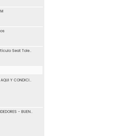
1M
tos
Interesante blog y artículo Seat Toledo 1L
VENTA DE VEHICULOS AQUI Y CONDICIONES DE USO.
COMPRADORES Y VENDEDORES - BUENOS Y MALOS