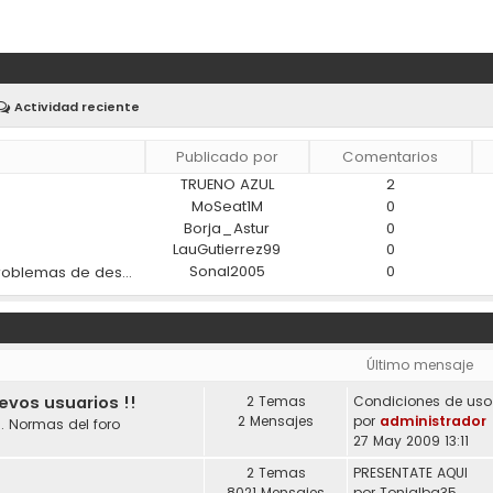
Actividad reciente
Publicado por
Comentarios
TRUENO AZUL
2
)
MoSeat1M
0
Borja_Astur
0
LauGutierrez99
0
Sonal2005
0
¿Los materiales modernos ayudan a reducir los problemas de desgaste en los coches?
Último mensaje
uevos usuarios !!
2 Temas
2 Mensajes
por
administrador
. Normas del foro
27 May 2009 13:11
2 Temas
PRESENTATE AQUI
8021 Mensajes
por
Tonialba35