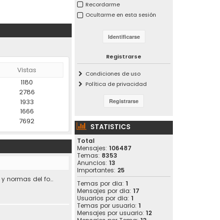
Recordarme
Ocultarme en esta sesión
Registrarse
Vistas
Condiciones de uso
1180
Política de privacidad
2786
1933
1666
7692
STATISTICS
Total
Mensajes:
106487
Temas:
8353
Anuncios:
13
Importantes:
25
Condiciones de uso y normas del foro.
Temas por dia:
1
Mensajes por dia:
17
Usuarios por dia:
1
Temas por usuario:
1
Mensajes por usuario:
12