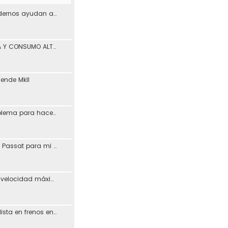
¿Los materiales modernos ayudan a reducir los problemas de desgaste en los coches?
PÉRDIDA DE POTENCIA Y CONSUMO ALTO ASV León
iende MkII
Vagcom 23.3.1 (problema para hacerlo funcionar)
Resucitando MFD de Passat para mi Toledo + Petición ayuda idioma (CD DX)
Posible aumento de velocidad máxima en autovías
Busco taller especialista en frenos en Madrid