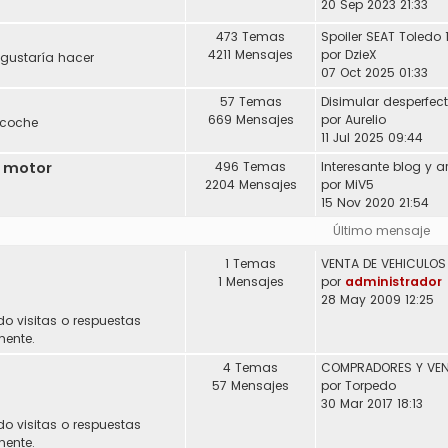
20 Sep 2023 21:33
473 Temas
Spoiler SEAT Toledo 
4211 Mensajes
por
DzieX
 gustaría hacer
07 Oct 2025 01:33
57 Temas
Disimular desperfec
669 Mensajes
por
Aurelio
 coche
11 Jul 2025 09:44
l motor
496 Temas
2204 Mensajes
por
MiV5
15 Nov 2020 21:54
Último mensaje
1 Temas
1 Mensajes
por
administrador
28 May 2009 12:25
do visitas o respuestas
mente.
4 Temas
57 Mensajes
por
Torpedo
30 Mar 2017 18:13
do visitas o respuestas
mente.