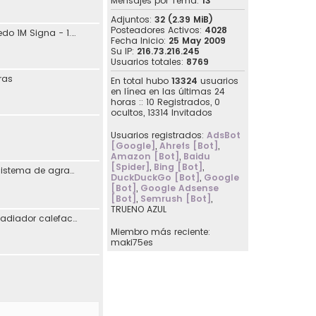
Mensajes por Tema:
13
Adjuntos:
32 (2.39 MiB)
Posteadores Activos:
4028
jdaguilar - SEAT Toledo 1M Signa - 1.8 20V 125CV Automático - 10/2001
Fecha Inicio:
25 May 2009
Su IP:
216.73.216.245
Usuarios totales:
8769
ras
En total hubo
13324
usuarios
en línea en las últimas 24
horas :: 10 Registrados, 0
ocultos, 13314 Invitados
Usuarios registrados:
AdsBot
[Google]
,
Ahrefs [Bot]
,
Amazon [Bot]
,
Baidu
[Spider]
,
Bing [Bot]
,
Reimplementación sistema de agradecimiento en los posts
DuckDuckGo [Bot]
,
Google
[Bot]
,
Google Adsense
[Bot]
,
Semrush [Bot]
,
TRUENO AZUL
[07107] Sustitución radiador calefacción Seat Toledo I
Miembro más reciente:
maki75es