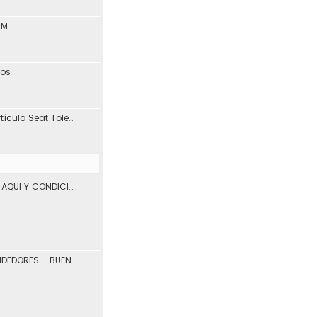
1M
tos
Interesante blog y artículo Seat Toledo 1L
VENTA DE VEHICULOS AQUI Y CONDICIONES DE USO.
COMPRADORES Y VENDEDORES - BUENOS Y MALOS