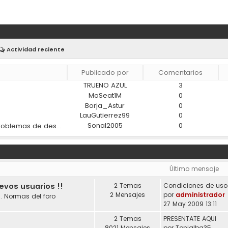
Actividad reciente
Publicado por
Comentarios
TRUENO AZUL
3
)
MoSeat1M
0
Borja_Astur
0
LauGutierrez99
0
Sonal2005
0
¿Los materiales modernos ayudan a reducir los problemas de desgaste en los coches?
Último mensaje
uevos usuarios !!
2 Temas
2 Mensajes
por
administrador
. Normas del foro
27 May 2009 13:11
2 Temas
PRESENTATE AQUI
8021 Mensajes
por
Tonialba35