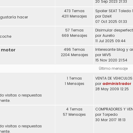
20 Sep 2023 21:33
473 Temas
Spoiler SEAT Toledo 
4211 Mensajes
por
DzieX
 gustaría hacer
07 Oct 2025 01:33
57 Temas
Disimular desperfec
669 Mensajes
por
Aurelio
 coche
11 Jul 2025 09:44
l motor
496 Temas
2204 Mensajes
por
MiV5
15 Nov 2020 21:54
Último mensaje
1 Temas
1 Mensajes
por
administrador
28 May 2009 12:25
do visitas o respuestas
mente.
4 Temas
57 Mensajes
por
Torpedo
30 Mar 2017 18:13
do visitas o respuestas
mente.