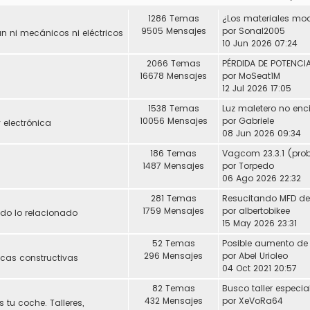
1286 Temas
9505 Mensajes
por
Sonal2005
 ni mecánicos ni eléctricos
10 Jun 2026 07:24
2066 Temas
16678 Mensajes
por
MoSeat1M
12 Jul 2026 17:05
1538 Temas
Luz maletero no enc
10056 Mensajes
por
Gabriele
 electrónica
08 Jun 2026 09:34
186 Temas
1487 Mensajes
por
Torpedo
06 Ago 2026 22:32
281 Temas
1759 Mensajes
por
albertobikee
Todo lo relacionado
15 May 2026 23:31
52 Temas
296 Mensajes
por
Abel Urioleo
icas constructivas
04 Oct 2021 20:57
82 Temas
432 Mensajes
por
XeVoRa64
 tu coche. Talleres,