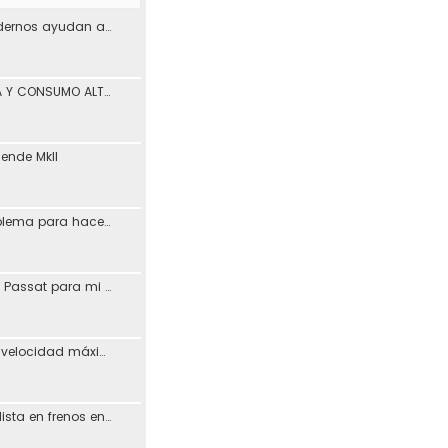
¿Los materiales modernos ayudan a reducir los problemas de desgaste en los coches?
PÉRDIDA DE POTENCIA Y CONSUMO ALTO ASV León
iende MkII
Vagcom 23.3.1 (problema para hacerlo funcionar)
Resucitando MFD de Passat para mi Toledo + Petición ayuda idioma (CD DX)
Posible aumento de velocidad máxima en autovías
Busco taller especialista en frenos en Madrid