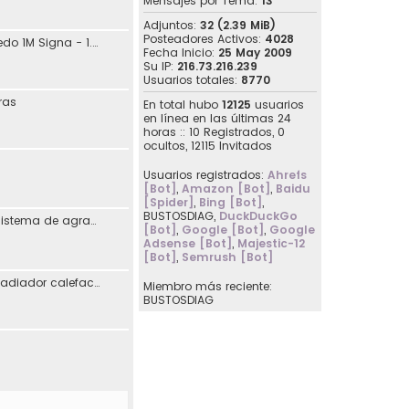
Mensajes por Tema:
13
Adjuntos:
32 (2.39 MiB)
Posteadores Activos:
4028
jdaguilar - SEAT Toledo 1M Signa - 1.8 20V 125CV Automático - 10/2001
Fecha Inicio:
25 May 2009
Su IP:
216.73.216.239
Usuarios totales:
8770
ras
En total hubo
12125
usuarios
en línea en las últimas 24
horas :: 10 Registrados, 0
ocultos, 12115 Invitados
Usuarios registrados:
Ahrefs
[Bot]
,
Amazon [Bot]
,
Baidu
[Spider]
,
Bing [Bot]
,
BUSTOSDIAG
,
DuckDuckGo
Reimplementación sistema de agradecimiento en los posts
[Bot]
,
Google [Bot]
,
Google
Adsense [Bot]
,
Majestic-12
[Bot]
,
Semrush [Bot]
[07107] Sustitución radiador calefacción Seat Toledo I
Miembro más reciente:
BUSTOSDIAG