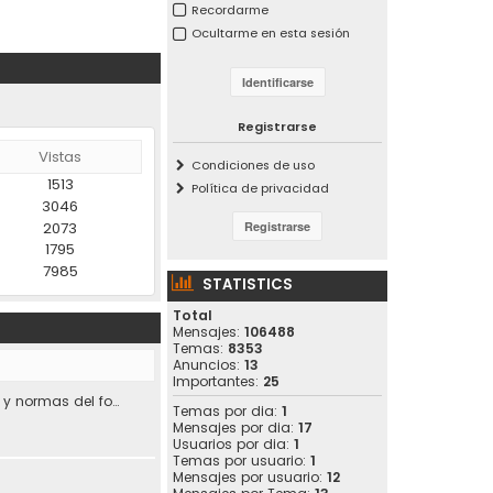
Recordarme
Ocultarme en esta sesión
Registrarse
Vistas
Condiciones de uso
1513
Política de privacidad
3046
2073
1795
7985
STATISTICS
Total
Mensajes:
106488
Temas:
8353
Anuncios:
13
Importantes:
25
Condiciones de uso y normas del foro.
Temas por dia:
1
Mensajes por dia:
17
Usuarios por dia:
1
Temas por usuario:
1
Mensajes por usuario:
12