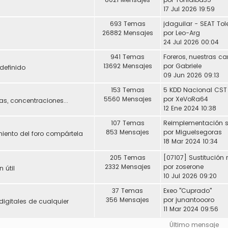
17 Jul 2026 19:59
693 Temas
26882 Mensajes
por
Leo-Arg
24 Jul 2026 00:04
941 Temas
Foreros, nuestras ca
13692 Mensajes
por
Gabriele
definido
09 Jun 2026 09:13
153 Temas
5 KDD Nacional CST
5560 Mensajes
por
XeVoRa64
s, concentraciones...
12 Ene 2024 10:38
107 Temas
853 Mensajes
por
Miguelsegoras
miento del foro compártela
18 Mar 2024 10:34
205 Temas
2332 Mensajes
por
zoserone
 útil
10 Jul 2026 09:20
37 Temas
Exeo "Cuprado"
356 Mensajes
por
junantoooro
digitales de cualquier
11 Mar 2024 09:56
Último mensaje