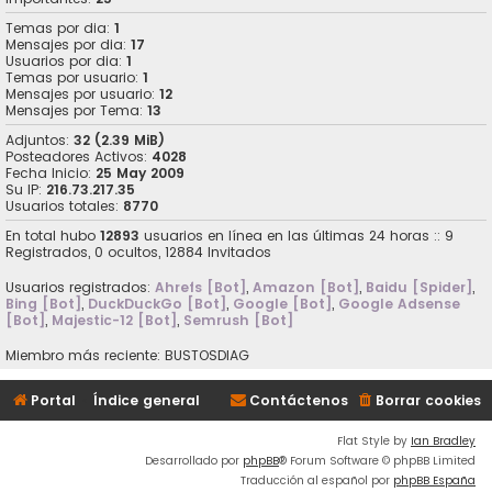
Temas por dia:
1
Mensajes por dia:
17
Usuarios por dia:
1
Temas por usuario:
1
Mensajes por usuario:
12
Mensajes por Tema:
13
Adjuntos:
32 (2.39 MiB)
Posteadores Activos:
4028
Fecha Inicio:
25 May 2009
Su IP:
216.73.217.35
Usuarios totales:
8770
En total hubo
12893
usuarios en línea en las últimas 24 horas :: 9
Registrados, 0 ocultos, 12884 Invitados
Usuarios registrados:
Ahrefs [Bot]
,
Amazon [Bot]
,
Baidu [Spider]
,
Bing [Bot]
,
DuckDuckGo [Bot]
,
Google [Bot]
,
Google Adsense
[Bot]
,
Majestic-12 [Bot]
,
Semrush [Bot]
Miembro más reciente:
BUSTOSDIAG
Portal
Índice general
Contáctenos
Borrar cookies
Flat Style by
Ian Bradley
Desarrollado por
phpBB
® Forum Software © phpBB Limited
Traducción al español por
phpBB España