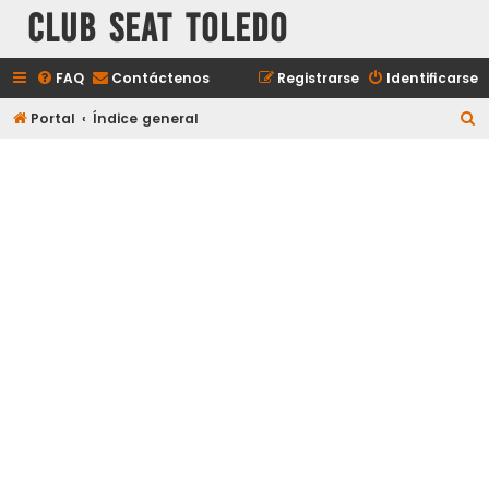
Club Seat Toledo
FAQ
Contáctenos
Registrarse
Identificarse
B
Portal
Índice general
u
s
c
a
r