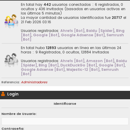
En total hay
442
usuarios conectados :: 6 registrados, 0
ocultos y 436 invitados (basados en usuarios activos en
los últimos 5 minutos)
La mayor cantidad de usuarios identificados fue
20717
el
21 Feb 2026 03:16
Usuarios registrados:
Ahrefs [Bot]
,
Baidu [Spider]
,
Bing
[Bot]
,
Google [Bot]
,
Google Adsense [Bot]
,
Semrush
[Bot]
En total hubo
12893
usuarios en línea en las últimas 24
horas :: 9 Registrados, 0 ocultos, 12884 Invitados
Usuarios registrados:
Ahrefs [Bot]
,
Amazon [Bot]
,
Baidu
[Spider]
,
Bing [Bot]
,
DuckDuckGo [Bot]
,
Google [Bot]
,
Google Adsense [Bot]
,
Majestic-12 [Bot]
,
Semrush
[Bot]
Referencia:
Administradores
Login
Identificarse
Nombre de Usuario:
Contraseña: