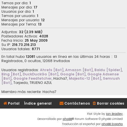
Temas por dia:
1
Mensajes por dia:
17
Usuarios por dia:
1
Temas por usuario:
1
Mensajes por usuario:
12
Mensajes por Tema:
13
Adjuntos:
32 (2.39 MiB)
Posteadores Activos:
4028
Fecha Inicio:
25 May 2009
Su IP:
216.73.216.213
Usuarios totales:
8771
En total hubo
12081
usuarios en línea en las últimas 24 horas :: 13
Registrados, 0 ocultos, 12068 Invitados
Usuarios registrados:
Ahrefs [Bot]
,
Amazon [Bot]
,
Baidu [Spider]
,
Bing [Bot]
,
DuckDuckGo [Bot]
,
Google [Bot]
,
Google Adsense
[Bot]
,
Google Feedfetcher
,
Hacha7
,
Majestic-12 [Bot]
,
Semrush
[Bot]
,
Torpedo
,
TRUENO AZUL
Miembro más reciente:
Hacha7
Portal
Índice general
Contáctenos
Borrar cookies
Flat Style by
Ian Bradley
Desarrollado por
phpBB
® Forum Software © phpBB Limited
Traducción al español por
phpBB España