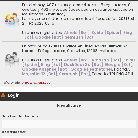
En total hay
407
usuarios conectados :: 5 registrados, 0
ocultos y 402 invitados (basados en usuarios activos en
los últimos 5 minutos)
La mayor cantidad de usuarios identificados fue
20717
el
21 Feb 2026 03:16
Usuarios registrados:
Ahrefs [Bot]
,
Baidu [Spider]
,
Bing
[Bot]
,
Google [Bot]
,
Semrush [Bot]
En total hubo
12081
usuarios en línea en las últimas 24
horas :: 13 Registrados, 0 ocultos, 12068 Invitados
Usuarios registrados:
Ahrefs [Bot]
,
Amazon [Bot]
,
Baidu
[Spider]
,
Bing [Bot]
,
DuckDuckGo [Bot]
,
Google [Bot]
,
Google Adsense [Bot]
,
Google Feedfetcher
,
Hacha7
,
Majestic-12 [Bot]
,
Semrush [Bot]
,
Torpedo
,
TRUENO AZUL
Referencia:
Administradores
Login
Identificarse
Nombre de Usuario:
Contraseña: