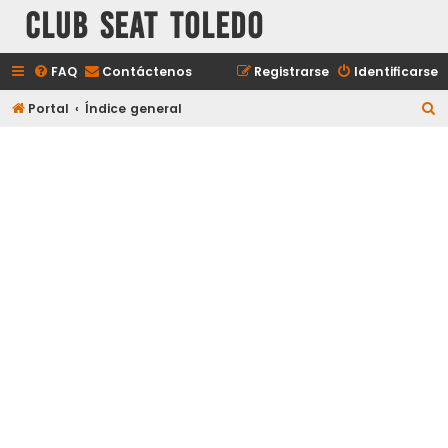
Club Seat Toledo
FAQ
Contáctenos
Registrarse
Identificarse
B
Portal
Índice general
u
s
c
a
r