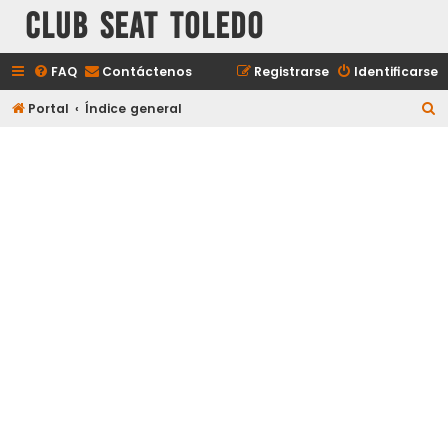
Club Seat Toledo
FAQ
Contáctenos
Registrarse
Identificarse
B
Portal
Índice general
u
s
c
a
r