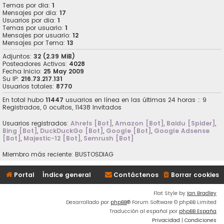
Temas por dia:
1
Mensajes por dia:
17
Usuarios por dia:
1
Temas por usuario:
1
Mensajes por usuario:
12
Mensajes por Tema:
13
Adjuntos:
32 (2.39 MiB)
Posteadores Activos:
4028
Fecha Inicio:
25 May 2009
Su IP:
216.73.217.131
Usuarios totales:
8770
En total hubo
11447
usuarios en línea en las últimas 24 horas :: 9
Registrados, 0 ocultos, 11438 Invitados
Usuarios registrados:
Ahrefs [Bot]
,
Amazon [Bot]
,
Baidu [Spider]
,
Bing [Bot]
,
DuckDuckGo [Bot]
,
Google [Bot]
,
Google Adsense
[Bot]
,
Majestic-12 [Bot]
,
Semrush [Bot]
Miembro más reciente:
BUSTOSDIAG
Portal
Índice general
Contáctenos
Borrar cookies
Flat Style by
Ian Bradley
Desarrollado por
phpBB
® Forum Software © phpBB Limited
Traducción al español por
phpBB España
Privacidad
|
Condiciones