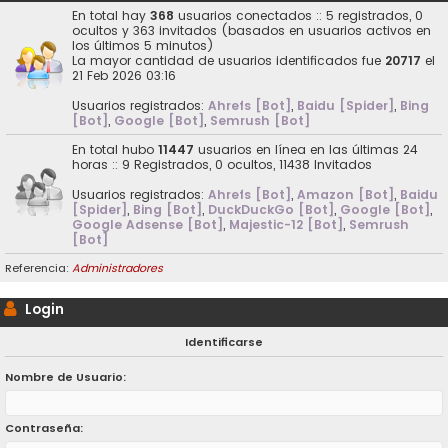
En total hay
368
usuarios conectados :: 5 registrados, 0
ocultos y 363 invitados (basados en usuarios activos en
los últimos 5 minutos)
La mayor cantidad de usuarios identificados fue
20717
el
21 Feb 2026 03:16
Usuarios registrados:
Ahrefs [Bot]
,
Baidu [Spider]
,
Bing
[Bot]
,
Google [Bot]
,
Semrush [Bot]
En total hubo
11447
usuarios en línea en las últimas 24
horas :: 9 Registrados, 0 ocultos, 11438 Invitados
Usuarios registrados:
Ahrefs [Bot]
,
Amazon [Bot]
,
Baidu
[Spider]
,
Bing [Bot]
,
DuckDuckGo [Bot]
,
Google [Bot]
,
Google Adsense [Bot]
,
Majestic-12 [Bot]
,
Semrush
[Bot]
Referencia:
Administradores
Login
Identificarse
Nombre de Usuario:
Contraseña: