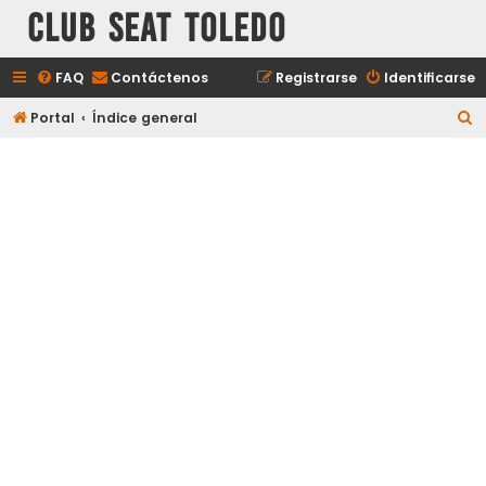
Club Seat Toledo
FAQ
Contáctenos
Registrarse
Identificarse
B
Portal
Índice general
u
s
c
a
r