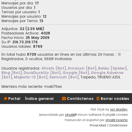
Mensajes por dia:
17
Usuarios por dia:
1
Temas por usuario:
1
Mensajes por usuario:
12
Mensajes por Tema:
13
Adjuntos:
32 (2.39 MiB)
Posteadores Activos:
4028
Fecha Inicio:
25 May 2009
Su IP:
216.73.216.176
Usuarios totales:
8769
En total hubo
9709
usuarios en línea en las últimas 24 horas :: 11
Registrados, 0 ocultos, 9698 Invitados
Usuarios registrados:
Ahrefs [Bot]
,
Amazon [Bot]
,
Baidu [Spider]
,
Bing [Bot]
,
DuckDuckGo [Bot]
,
Google [Bot]
,
Google Adsense
[Bot]
,
Majestic-12 [Bot]
,
Semrush [Bot]
,
Torpedo
,
TRUENO AZUL
Miembro más reciente:
maki75es
Portal
Índice general
Contáctenos
Borrar cookies
Flat Style by
Ian Bradley
Desarrollado por
phpBB
® Forum Software © phpBB Limited
Traducción al español por
phpBB España
Privacidad
|
Condiciones