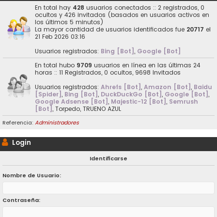
En total hay
428
usuarios conectados :: 2 registrados, 0
ocultos y 426 invitados (basados en usuarios activos en
los últimos 5 minutos)
La mayor cantidad de usuarios identificados fue
20717
el
21 Feb 2026 03:16
Usuarios registrados:
Bing [Bot]
,
Google [Bot]
En total hubo
9709
usuarios en línea en las últimas 24
horas :: 11 Registrados, 0 ocultos, 9698 Invitados
Usuarios registrados:
Ahrefs [Bot]
,
Amazon [Bot]
,
Baidu
[Spider]
,
Bing [Bot]
,
DuckDuckGo [Bot]
,
Google [Bot]
,
Google Adsense [Bot]
,
Majestic-12 [Bot]
,
Semrush
[Bot]
,
Torpedo
,
TRUENO AZUL
Referencia:
Administradores
Login
Identificarse
Nombre de Usuario:
Contraseña: