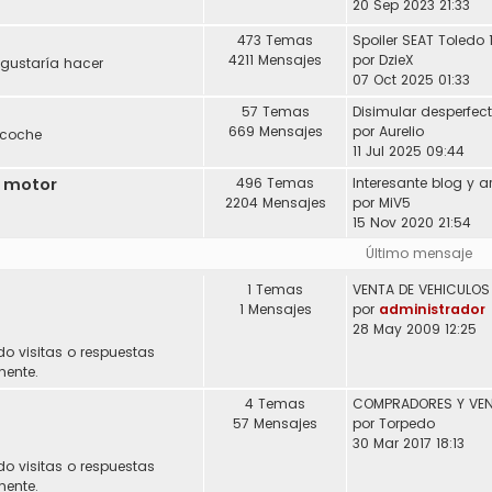
20 Sep 2023 21:33
473 Temas
Spoiler SEAT Toledo 
4211 Mensajes
por
DzieX
 gustaría hacer
07 Oct 2025 01:33
57 Temas
Disimular desperfec
669 Mensajes
por
Aurelio
 coche
11 Jul 2025 09:44
l motor
496 Temas
2204 Mensajes
por
MiV5
15 Nov 2020 21:54
Último mensaje
1 Temas
1 Mensajes
por
administrador
28 May 2009 12:25
do visitas o respuestas
mente.
4 Temas
57 Mensajes
por
Torpedo
30 Mar 2017 18:13
do visitas o respuestas
mente.