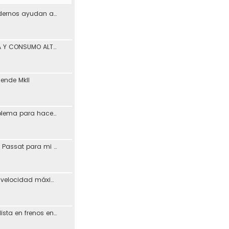
¿Los materiales modernos ayudan a reducir los problemas de desgaste en los coches?
PÉRDIDA DE POTENCIA Y CONSUMO ALTO ASV León
iende MkII
Vagcom 23.3.1 (problema para hacerlo funcionar)
Resucitando MFD de Passat para mi Toledo + Petición ayuda idioma (CD DX)
Posible aumento de velocidad máxima en autovías
Busco taller especialista en frenos en Madrid