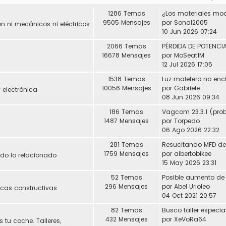
1286 Temas
9505 Mensajes
por
Sonal2005
 ni mecánicos ni eléctricos
10 Jun 2026 07:24
2066 Temas
16678 Mensajes
por
MoSeat1M
12 Jul 2026 17:05
1538 Temas
Luz maletero no enc
10056 Mensajes
por
Gabriele
 electrónica
08 Jun 2026 09:34
186 Temas
1487 Mensajes
por
Torpedo
06 Ago 2026 22:32
281 Temas
1759 Mensajes
por
albertobikee
Todo lo relacionado
15 May 2026 23:31
52 Temas
296 Mensajes
por
Abel Urioleo
icas constructivas
04 Oct 2021 20:57
82 Temas
432 Mensajes
por
XeVoRa64
 tu coche. Talleres,