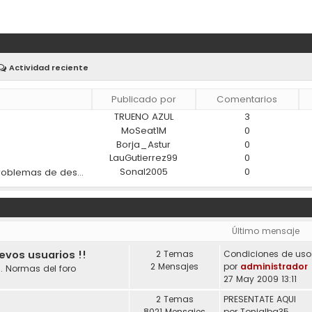
Actividad reciente
Publicado por
Comentarios
TRUENO AZUL
3
)
MoSeat1M
0
Borja_Astur
0
LauGutierrez99
0
Sonal2005
0
¿Los materiales modernos ayudan a reducir los problemas de desgaste en los coches?
Último mensaje
uevos usuarios !!
2 Temas
2 Mensajes
por
administrador
. Normas del foro
27 May 2009 13:11
2 Temas
PRESENTATE AQUI
8021 Mensajes
por
Tonialba35