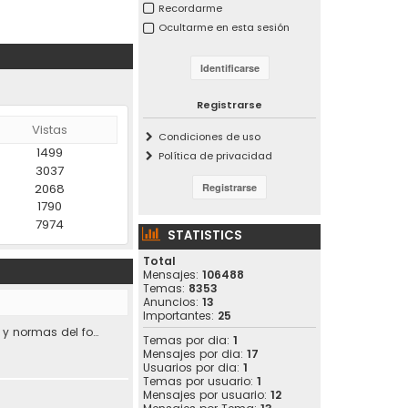
Recordarme
Ocultarme en esta sesión
Registrarse
Vistas
Condiciones de uso
1499
Política de privacidad
3037
2068
1790
7974
STATISTICS
Total
Mensajes:
106488
Temas:
8353
Anuncios:
13
Importantes:
25
Condiciones de uso y normas del foro.
Temas por dia:
1
Mensajes por dia:
17
Usuarios por dia:
1
Temas por usuario:
1
Mensajes por usuario:
12