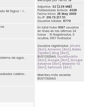
Mensajes por Tema:
13
Adjuntos:
32 (2.39 MiB)
Posteadores Activos:
4028
jdaguilar - SEAT Toledo 1M Signa - 1.8 20V 125CV Automático - 10/2001
Fecha Inicio:
25 May 2009
Su IP:
216.73.217.111
Usuarios totales:
8770
ras
En total hubo
9167
usuarios
en línea en las últimas 24
horas :: 10 Registrados, 0
ocultos, 9157 Invitados
Usuarios registrados:
Ahrefs
[Bot]
,
Amazon [Bot]
,
Baidu
[Spider]
,
Bing [Bot]
,
BUSTOSDIAG
,
DuckDuckGo
Reimplementación sistema de agradecimiento en los posts
[Bot]
,
Google [Bot]
,
Google
Adsense [Bot]
,
Majestic-12
[Bot]
,
Semrush [Bot]
[07107] Sustitución radiador calefacción Seat Toledo I
Miembro más reciente:
BUSTOSDIAG