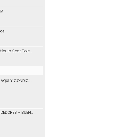
1M
tos
Interesante blog y artículo Seat Toledo 1L
VENTA DE VEHICULOS AQUI Y CONDICIONES DE USO.
COMPRADORES Y VENDEDORES - BUENOS Y MALOS