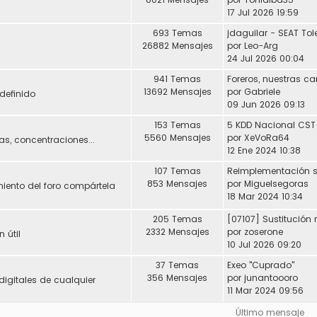
17 Jul 2026 19:59
693 Temas
26882 Mensajes
por
Leo-Arg
24 Jul 2026 00:04
941 Temas
Foreros, nuestras ca
13692 Mensajes
por
Gabriele
definido
09 Jun 2026 09:13
153 Temas
5 KDD Nacional CST
5560 Mensajes
por
XeVoRa64
s, concentraciones...
12 Ene 2024 10:38
107 Temas
853 Mensajes
por
Miguelsegoras
miento del foro compártela
18 Mar 2024 10:34
205 Temas
2332 Mensajes
por
zoserone
 útil
10 Jul 2026 09:20
37 Temas
Exeo "Cuprado"
356 Mensajes
por
junantoooro
digitales de cualquier
11 Mar 2024 09:56
Último mensaje