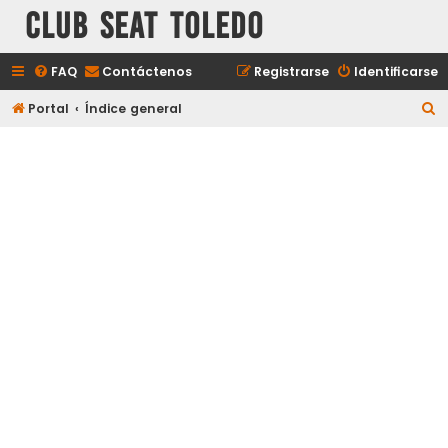
Club Seat Toledo
FAQ
Contáctenos
Registrarse
Identificarse
B
Portal
Índice general
u
s
c
a
r