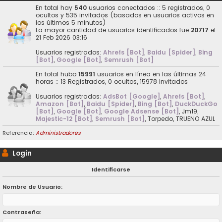
En total hay
540
usuarios conectados :: 5 registrados, 0
ocultos y 535 invitados (basados en usuarios activos en
los últimos 5 minutos)
La mayor cantidad de usuarios identificados fue
20717
el
21 Feb 2026 03:16
Usuarios registrados:
Ahrefs [Bot]
,
Baidu [Spider]
,
Bing
[Bot]
,
Google [Bot]
,
Semrush [Bot]
En total hubo
15991
usuarios en línea en las últimas 24
horas :: 13 Registrados, 0 ocultos, 15978 Invitados
Usuarios registrados:
AdsBot [Google]
,
Ahrefs [Bot]
,
Amazon [Bot]
,
Baidu [Spider]
,
Bing [Bot]
,
DuckDuckGo
[Bot]
,
Google [Bot]
,
Google Adsense [Bot]
,
Jm19
,
Majestic-12 [Bot]
,
Semrush [Bot]
,
Torpedo
,
TRUENO AZUL
Referencia:
Administradores
Login
Identificarse
Nombre de Usuario:
Contraseña: