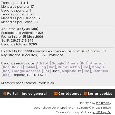
Temas por dia:
1
Mensajes por dia:
17
Usuarios por dia:
1
Temas por usuario:
1
Mensajes por usuario:
12
Mensajes por Tema:
13
Adjuntos:
32 (2.39 MiB)
Posteadores Activos:
4028
Fecha Inicio:
25 May 2009
Su IP:
216.73.216.247
Usuarios totales:
8769
En total hubo
15991
usuarios en línea en las últimas 24 horas :: 13
Registrados, 0 ocultos, 15978 Invitados
Usuarios registrados:
AdsBot [Google]
,
Ahrefs [Bot]
,
Amazon
[Bot]
,
Baidu [Spider]
,
Bing [Bot]
,
DuckDuckGo [Bot]
,
Google
[Bot]
,
Google Adsense [Bot]
,
Jm19
,
Majestic-12 [Bot]
,
Semrush
[Bot]
,
Torpedo
,
TRUENO AZUL
Miembro más reciente:
maki75es
Portal
Índice general
Contáctenos
Borrar cookies
Flat Style by
Ian Bradley
Desarrollado por
phpBB
® Forum Software © phpBB Limited
Traducción al español por
phpBB España