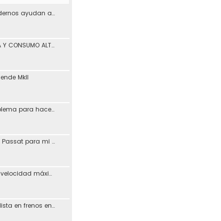
¿Los materiales modernos ayudan a reducir los problemas de desgaste en los coches?
PÉRDIDA DE POTENCIA Y CONSUMO ALTO ASV León
iende MkII
Vagcom 23.3.1 (problema para hacerlo funcionar)
Resucitando MFD de Passat para mi Toledo + Petición ayuda idioma (CD DX)
Posible aumento de velocidad máxima en autovías
Busco taller especialista en frenos en Madrid