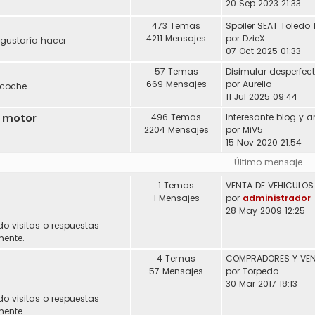
20 Sep 2023 21:33
473 Temas
Spoiler SEAT Toledo 
4211 Mensajes
por
DzieX
 gustaría hacer
07 Oct 2025 01:33
57 Temas
Disimular desperfec
669 Mensajes
por
Aurelio
 coche
11 Jul 2025 09:44
l motor
496 Temas
2204 Mensajes
por
MiV5
15 Nov 2020 21:54
Último mensaje
1 Temas
1 Mensajes
por
administrador
28 May 2009 12:25
do visitas o respuestas
mente.
4 Temas
57 Mensajes
por
Torpedo
30 Mar 2017 18:13
do visitas o respuestas
mente.