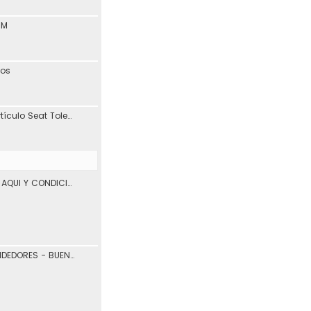
1M
tos
Interesante blog y artículo Seat Toledo 1L
VENTA DE VEHICULOS AQUI Y CONDICIONES DE USO.
COMPRADORES Y VENDEDORES - BUENOS Y MALOS