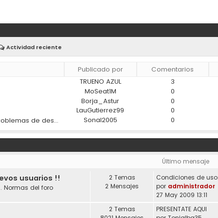
Actividad reciente
Publicado por
Comentarios
TRUENO AZUL
3
)
MoSeat1M
0
Borja_Astur
0
LauGutierrez99
0
Sonal2005
0
¿Los materiales modernos ayudan a reducir los problemas de desgaste en los coches?
Último mensaje
uevos usuarios !!
2 Temas
2 Mensajes
por
administrador
. Normas del foro
27 May 2009 13:11
2 Temas
PRESENTATE AQUI
8021 Mensajes
por
Tonialba35