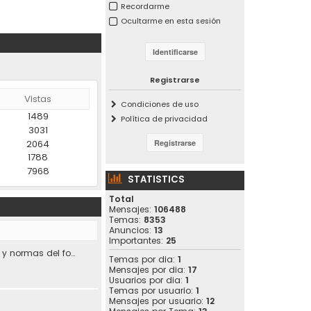
Recordarme
Ocultarme en esta sesión
Registrarse
Vistas
Condiciones de uso
1489
Política de privacidad
3031
2064
1788
7968
STATISTICS
Total
Mensajes:
106488
Temas:
8353
Anuncios:
13
Importantes:
25
Condiciones de uso y normas del foro.
Temas por dia:
1
Mensajes por dia:
17
Usuarios por dia:
1
Temas por usuario:
1
Mensajes por usuario:
12