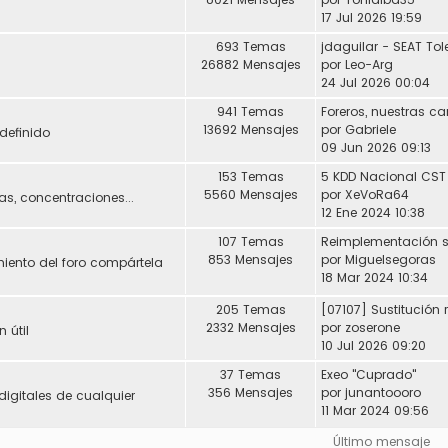
17 Jul 2026 19:59
693 Temas
26882 Mensajes
por
Leo-Arg
24 Jul 2026 00:04
941 Temas
Foreros, nuestras ca
13692 Mensajes
por
Gabriele
definido
09 Jun 2026 09:13
153 Temas
5 KDD Nacional CST
5560 Mensajes
por
XeVoRa64
s, concentraciones...
12 Ene 2024 10:38
107 Temas
853 Mensajes
por
Miguelsegoras
miento del foro compártela
18 Mar 2024 10:34
205 Temas
2332 Mensajes
por
zoserone
 útil
10 Jul 2026 09:20
37 Temas
Exeo "Cuprado"
356 Mensajes
por
junantoooro
digitales de cualquier
11 Mar 2024 09:56
Último mensaje