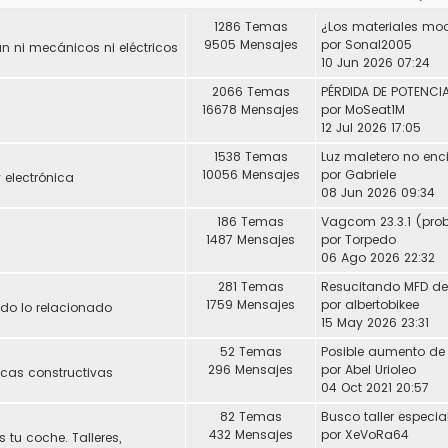
1286 Temas
9505 Mensajes
por
Sonal2005
 ni mecánicos ni eléctricos
10 Jun 2026 07:24
2066 Temas
16678 Mensajes
por
MoSeat1M
12 Jul 2026 17:05
1538 Temas
Luz maletero no enc
10056 Mensajes
por
Gabriele
 electrónica
08 Jun 2026 09:34
186 Temas
1487 Mensajes
por
Torpedo
06 Ago 2026 22:32
281 Temas
1759 Mensajes
por
albertobikee
Todo lo relacionado
15 May 2026 23:31
52 Temas
296 Mensajes
por
Abel Urioleo
icas constructivas
04 Oct 2021 20:57
82 Temas
432 Mensajes
por
XeVoRa64
 tu coche. Talleres,