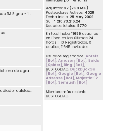
Mensajes por Tema:
13
Adjuntos:
32 (2.39 MiB)
Posteadores Activos:
4028
jdaguilar - SEAT Toledo 1M Signa - 1.8 20V 125CV Automático - 10/2001
Fecha Inicio:
25 May 2009
Su IP:
216.73.216.24
Usuarios totales:
8770
ras
En total hubo
11655
usuarios
en línea en las últimas 24
horas :: 10 Registrados, 0
ocultos, 11645 Invitados
Usuarios registrados:
Ahrefs
[Bot]
,
Amazon [Bot]
,
Baidu
[Spider]
,
Bing [Bot]
,
BUSTOSDIAG
,
DuckDuckGo
Reimplementación sistema de agradecimiento en los posts
[Bot]
,
Google [Bot]
,
Google
Adsense [Bot]
,
Majestic-12
[Bot]
,
Semrush [Bot]
[07107] Sustitución radiador calefacción Seat Toledo I
Miembro más reciente:
BUSTOSDIAG