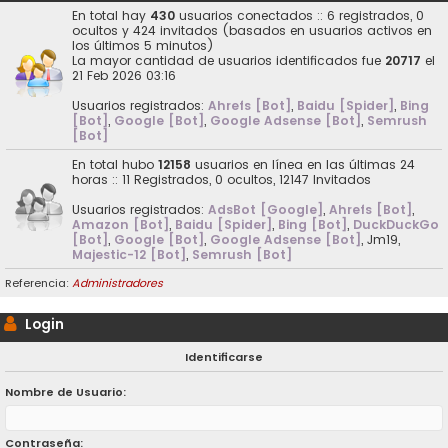
En total hay
430
usuarios conectados :: 6 registrados, 0
ocultos y 424 invitados (basados en usuarios activos en
los últimos 5 minutos)
La mayor cantidad de usuarios identificados fue
20717
el
21 Feb 2026 03:16
Usuarios registrados:
Ahrefs [Bot]
,
Baidu [Spider]
,
Bing
[Bot]
,
Google [Bot]
,
Google Adsense [Bot]
,
Semrush
[Bot]
En total hubo
12158
usuarios en línea en las últimas 24
horas :: 11 Registrados, 0 ocultos, 12147 Invitados
Usuarios registrados:
AdsBot [Google]
,
Ahrefs [Bot]
,
Amazon [Bot]
,
Baidu [Spider]
,
Bing [Bot]
,
DuckDuckGo
[Bot]
,
Google [Bot]
,
Google Adsense [Bot]
,
Jm19
,
Majestic-12 [Bot]
,
Semrush [Bot]
Referencia:
Administradores
Login
Identificarse
Nombre de Usuario:
Contraseña: