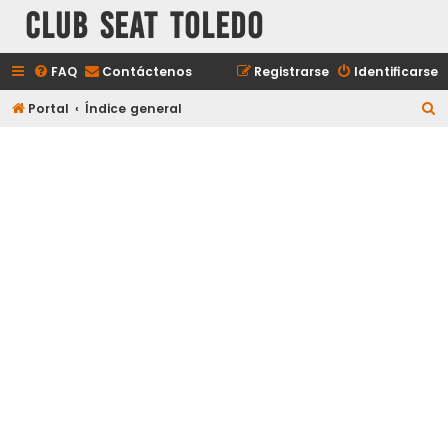
Club Seat Toledo
FAQ
Contáctenos
Registrarse
Identificarse
B
Portal
Índice general
u
s
c
a
r