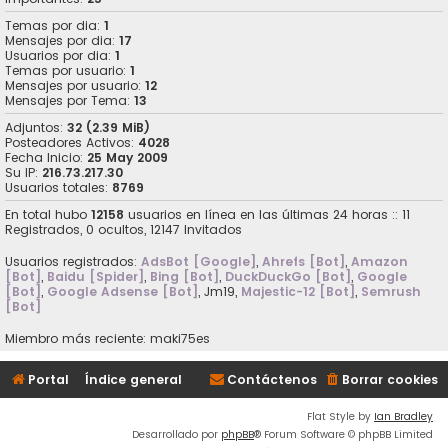
Temas por dia:
1
Mensajes por dia:
17
Usuarios por dia:
1
Temas por usuario:
1
Mensajes por usuario:
12
Mensajes por Tema:
13
Adjuntos:
32 (2.39 MiB)
Posteadores Activos:
4028
Fecha Inicio:
25 May 2009
Su IP:
216.73.217.30
Usuarios totales:
8769
En total hubo
12158
usuarios en línea en las últimas 24 horas :: 11
Registrados, 0 ocultos, 12147 Invitados
Usuarios registrados:
AdsBot [Google]
,
Ahrefs [Bot]
,
Amazon
[Bot]
,
Baidu [Spider]
,
Bing [Bot]
,
DuckDuckGo [Bot]
,
Google
[Bot]
,
Google Adsense [Bot]
,
Jm19
,
Majestic-12 [Bot]
,
Semrush
[Bot]
Miembro más reciente:
maki75es
Portal
Índice general
Contáctenos
Borrar cookies
Flat Style by
Ian Bradley
Desarrollado por
phpBB
® Forum Software © phpBB Limited