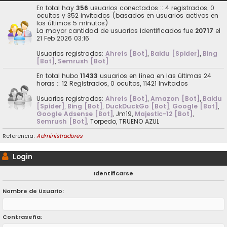
En total hay
356
usuarios conectados :: 4 registrados, 0
ocultos y 352 invitados (basados en usuarios activos en
los últimos 5 minutos)
La mayor cantidad de usuarios identificados fue
20717
el
21 Feb 2026 03:16
Usuarios registrados:
Ahrefs [Bot]
,
Baidu [Spider]
,
Bing
[Bot]
,
Semrush [Bot]
En total hubo
11433
usuarios en línea en las últimas 24
horas :: 12 Registrados, 0 ocultos, 11421 Invitados
Usuarios registrados:
Ahrefs [Bot]
,
Amazon [Bot]
,
Baidu
[Spider]
,
Bing [Bot]
,
DuckDuckGo [Bot]
,
Google [Bot]
,
Google Adsense [Bot]
,
Jm19
,
Majestic-12 [Bot]
,
Semrush [Bot]
,
Torpedo
,
TRUENO AZUL
Referencia:
Administradores
Login
Identificarse
Nombre de Usuario:
Contraseña: