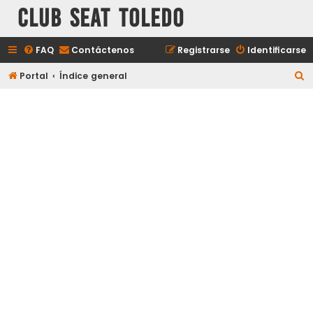
Club Seat Toledo
FAQ
Contáctenos
Registrarse
Identificarse
B
Portal
Índice general
u
s
c
a
r