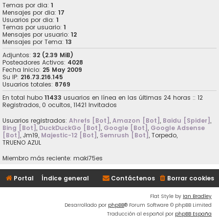
Temas por dia:
1
Mensajes por dia:
17
Usuarios por dia:
1
Temas por usuario:
1
Mensajes por usuario:
12
Mensajes por Tema:
13
Adjuntos:
32 (2.39 MiB)
Posteadores Activos:
4028
Fecha Inicio:
25 May 2009
Su IP:
216.73.216.145
Usuarios totales:
8769
En total hubo
11433
usuarios en línea en las últimas 24 horas :: 12
Registrados, 0 ocultos, 11421 Invitados
Usuarios registrados:
Ahrefs [Bot]
,
Amazon [Bot]
,
Baidu [Spider]
,
Bing [Bot]
,
DuckDuckGo [Bot]
,
Google [Bot]
,
Google Adsense
[Bot]
,
Jm19
,
Majestic-12 [Bot]
,
Semrush [Bot]
,
Torpedo
,
TRUENO AZUL
Miembro más reciente:
maki75es
Portal
Índice general
Contáctenos
Borrar cookies
Flat Style by
Ian Bradley
Desarrollado por
phpBB
® Forum Software © phpBB Limited
Traducción al español por
phpBB España