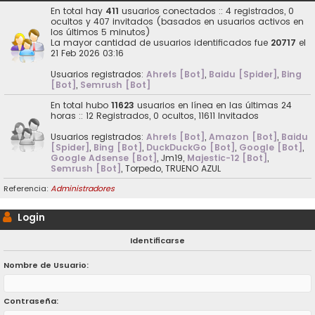
En total hay
411
usuarios conectados :: 4 registrados, 0
ocultos y 407 invitados (basados en usuarios activos en
los últimos 5 minutos)
La mayor cantidad de usuarios identificados fue
20717
el
21 Feb 2026 03:16
Usuarios registrados:
Ahrefs [Bot]
,
Baidu [Spider]
,
Bing
[Bot]
,
Semrush [Bot]
En total hubo
11623
usuarios en línea en las últimas 24
horas :: 12 Registrados, 0 ocultos, 11611 Invitados
Usuarios registrados:
Ahrefs [Bot]
,
Amazon [Bot]
,
Baidu
[Spider]
,
Bing [Bot]
,
DuckDuckGo [Bot]
,
Google [Bot]
,
Google Adsense [Bot]
,
Jm19
,
Majestic-12 [Bot]
,
Semrush [Bot]
,
Torpedo
,
TRUENO AZUL
Referencia:
Administradores
Login
Identificarse
Nombre de Usuario:
Contraseña: