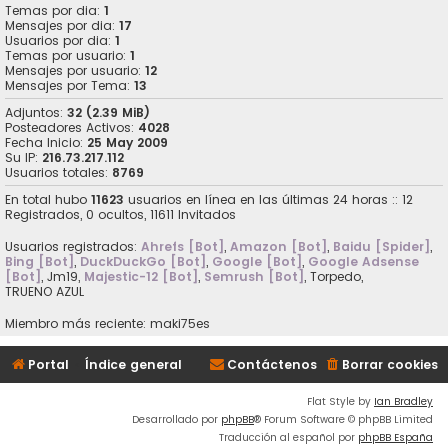
Temas por dia:
1
Mensajes por dia:
17
Usuarios por dia:
1
Temas por usuario:
1
Mensajes por usuario:
12
Mensajes por Tema:
13
Adjuntos:
32 (2.39 MiB)
Posteadores Activos:
4028
Fecha Inicio:
25 May 2009
Su IP:
216.73.217.112
Usuarios totales:
8769
En total hubo
11623
usuarios en línea en las últimas 24 horas :: 12
Registrados, 0 ocultos, 11611 Invitados
Usuarios registrados:
Ahrefs [Bot]
,
Amazon [Bot]
,
Baidu [Spider]
,
Bing [Bot]
,
DuckDuckGo [Bot]
,
Google [Bot]
,
Google Adsense
[Bot]
,
Jm19
,
Majestic-12 [Bot]
,
Semrush [Bot]
,
Torpedo
,
TRUENO AZUL
Miembro más reciente:
maki75es
Portal
Índice general
Contáctenos
Borrar cookies
Flat Style by
Ian Bradley
Desarrollado por
phpBB
® Forum Software © phpBB Limited
Traducción al español por
phpBB España