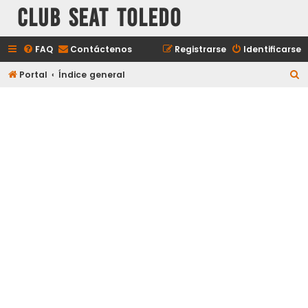
Club Seat Toledo
FAQ
Contáctenos
Registrarse
Identificarse
B
Portal
Índice general
u
s
c
a
r