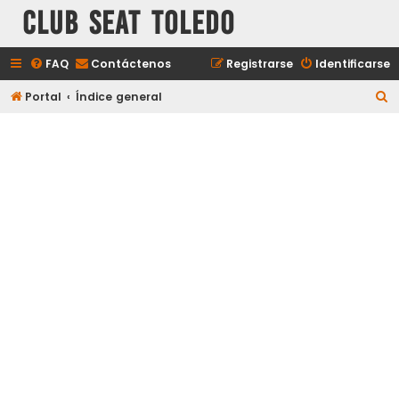
Club Seat Toledo
FAQ
Contáctenos
Registrarse
Identificarse
B
Portal
Índice general
u
s
c
a
r