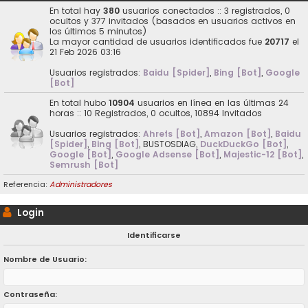
En total hay
380
usuarios conectados :: 3 registrados, 0
ocultos y 377 invitados (basados en usuarios activos en
los últimos 5 minutos)
La mayor cantidad de usuarios identificados fue
20717
el
21 Feb 2026 03:16
Usuarios registrados:
Baidu [Spider]
,
Bing [Bot]
,
Google
[Bot]
En total hubo
10904
usuarios en línea en las últimas 24
horas :: 10 Registrados, 0 ocultos, 10894 Invitados
Usuarios registrados:
Ahrefs [Bot]
,
Amazon [Bot]
,
Baidu
[Spider]
,
Bing [Bot]
,
BUSTOSDIAG
,
DuckDuckGo [Bot]
,
Google [Bot]
,
Google Adsense [Bot]
,
Majestic-12 [Bot]
,
Semrush [Bot]
Referencia:
Administradores
Login
Identificarse
Nombre de Usuario:
Contraseña: