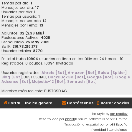
Temas por dia:
1
Mensajes por dia:
17
Usuarios por dia:
1
Temas por usuario:
1
Mensajes por usuario:
12
Mensajes por Tema:
13
Adjuntos:
32 (2.39 MiB)
Posteadores Activos:
4028
Fecha Inicio:
25 May 2009
Su IP:
216.73.216.173
Usuarios totales:
8770
En total hubo
10904
usuarios en línea en las últimas 24 horas :: 10
Registrados, 0 ocultos, 10894 Invitados
Usuarios registrados:
Ahrefs [Bot]
,
Amazon [Bot]
,
Baidu [Spider]
,
Bing [Bot]
,
BUSTOSDIAG
,
DuckDuckGo [Bot]
,
Google [Bot]
,
Google
Adsense [Bot]
,
Majestic-12 [Bot]
,
Semrush [Bot]
Miembro más reciente:
BUSTOSDIAG
Portal
Índice general
Contáctenos
Borrar cookies
Flat Style by
Ian Bradley
Desarrollado por
phpBB
® Forum Software © phpBB Limited
Traducción al español por
phpBB España
Privacidad
|
Condiciones