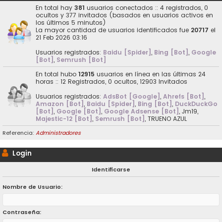
En total hay
381
usuarios conectados :: 4 registrados, 0
ocultos y 377 invitados (basados en usuarios activos en
los últimos 5 minutos)
La mayor cantidad de usuarios identificados fue
20717
el
21 Feb 2026 03:16
Usuarios registrados:
Baidu [Spider]
,
Bing [Bot]
,
Google
[Bot]
,
Semrush [Bot]
En total hubo
12915
usuarios en línea en las últimas 24
horas :: 12 Registrados, 0 ocultos, 12903 Invitados
Usuarios registrados:
AdsBot [Google]
,
Ahrefs [Bot]
,
Amazon [Bot]
,
Baidu [Spider]
,
Bing [Bot]
,
DuckDuckGo
[Bot]
,
Google [Bot]
,
Google Adsense [Bot]
,
Jm19
,
Majestic-12 [Bot]
,
Semrush [Bot]
,
TRUENO AZUL
Referencia:
Administradores
Login
Identificarse
Nombre de Usuario:
Contraseña: