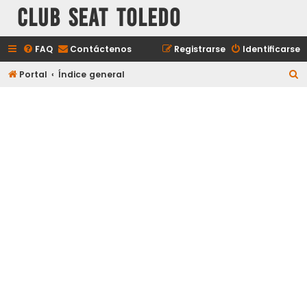
Club Seat Toledo
FAQ
Contáctenos
Registrarse
Identificarse
B
Portal
Índice general
u
s
c
a
r