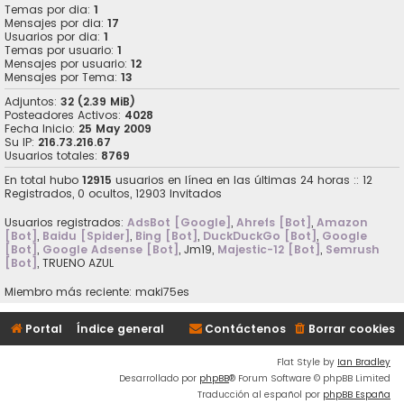
Temas por dia:
1
Mensajes por dia:
17
Usuarios por dia:
1
Temas por usuario:
1
Mensajes por usuario:
12
Mensajes por Tema:
13
Adjuntos:
32 (2.39 MiB)
Posteadores Activos:
4028
Fecha Inicio:
25 May 2009
Su IP:
216.73.216.67
Usuarios totales:
8769
En total hubo
12915
usuarios en línea en las últimas 24 horas :: 12
Registrados, 0 ocultos, 12903 Invitados
Usuarios registrados:
AdsBot [Google]
,
Ahrefs [Bot]
,
Amazon
[Bot]
,
Baidu [Spider]
,
Bing [Bot]
,
DuckDuckGo [Bot]
,
Google
[Bot]
,
Google Adsense [Bot]
,
Jm19
,
Majestic-12 [Bot]
,
Semrush
[Bot]
,
TRUENO AZUL
Miembro más reciente:
maki75es
Portal
Índice general
Contáctenos
Borrar cookies
Flat Style by
Ian Bradley
Desarrollado por
phpBB
® Forum Software © phpBB Limited
Traducción al español por
phpBB España