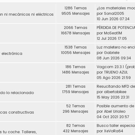
1286 Temas
9505 Mensajes
por
Sonal2005
 ni mecánicos ni eléctricos
10 Jun 2026 07:24
2066 Temas
16678 Mensajes
por
MoSeat1M
12 Jul 2026 17:05
1538 Temas
Luz maletero no enc
10056 Mensajes
por
Gabriele
 electrónica
08 Jun 2026 09:34
186 Temas
1486 Mensajes
por
TRUENO AZUL
05 Ago 2026 21:59
281 Temas
1759 Mensajes
por
albertobikee
Todo lo relacionado
15 May 2026 23:31
52 Temas
296 Mensajes
por
Abel Urioleo
icas constructivas
04 Oct 2021 20:57
82 Temas
432 Mensajes
por
XeVoRa64
 tu coche. Talleres,