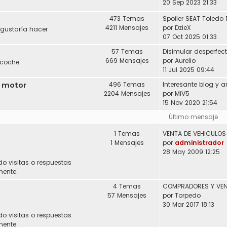
20 Sep 2023 21:33
473 Temas
Spoiler SEAT Toledo 
4211 Mensajes
por
DzieX
 gustaría hacer
07 Oct 2025 01:33
57 Temas
Disimular desperfec
669 Mensajes
por
Aurelio
 coche
11 Jul 2025 09:44
l motor
496 Temas
2204 Mensajes
por
MiV5
15 Nov 2020 21:54
Último mensaje
1 Temas
1 Mensajes
por
administrador
28 May 2009 12:25
do visitas o respuestas
mente.
4 Temas
57 Mensajes
por
Torpedo
30 Mar 2017 18:13
do visitas o respuestas
mente.