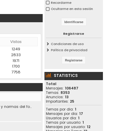
Recordarme
Ocultarme en esta sesión
Registrarse
Vistas
Condiciones de uso
1249
Política de privacidad
2833
1971
1700
7758
STATISTICS
Total
Mensajes:
106487
Temas:
8353
Anuncios:
13
Importantes:
25
Condiciones de uso y normas del foro.
Temas por dia:
1
Mensajes por dia:
17
Usuarios por dia:
1
Temas por usuario:
1
Mensajes por usuario:
12