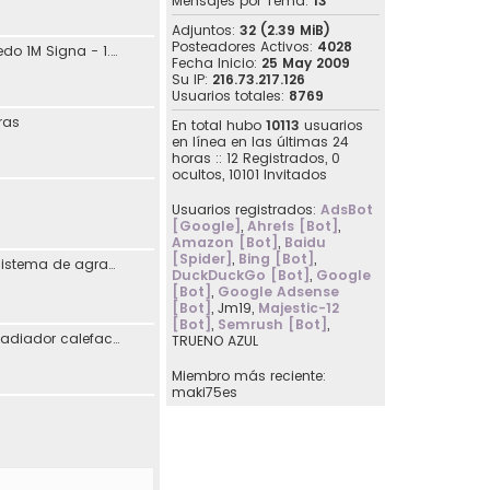
Mensajes por Tema:
13
Adjuntos:
32 (2.39 MiB)
Posteadores Activos:
4028
jdaguilar - SEAT Toledo 1M Signa - 1.8 20V 125CV Automático - 10/2001
Fecha Inicio:
25 May 2009
Su IP:
216.73.217.126
Usuarios totales:
8769
ras
En total hubo
10113
usuarios
en línea en las últimas 24
horas :: 12 Registrados, 0
ocultos, 10101 Invitados
Usuarios registrados:
AdsBot
[Google]
,
Ahrefs [Bot]
,
Amazon [Bot]
,
Baidu
[Spider]
,
Bing [Bot]
,
Reimplementación sistema de agradecimiento en los posts
DuckDuckGo [Bot]
,
Google
[Bot]
,
Google Adsense
[Bot]
,
Jm19
,
Majestic-12
[Bot]
,
Semrush [Bot]
,
[07107] Sustitución radiador calefacción Seat Toledo I
TRUENO AZUL
Miembro más reciente:
maki75es