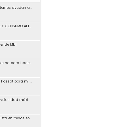
¿Los materiales modernos ayudan a reducir los problemas de desgaste en los coches?
PÉRDIDA DE POTENCIA Y CONSUMO ALTO ASV León
iende MkII
Vagcom 23.3.1 (problema para hacerlo funcionar)
Resucitando MFD de Passat para mi Toledo + Petición ayuda idioma (CD DX)
Posible aumento de velocidad máxima en autovías
Busco taller especialista en frenos en Madrid