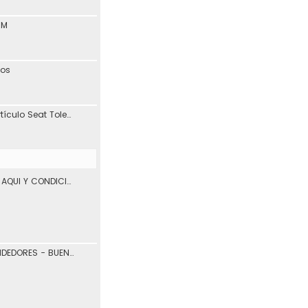
1M
tos
Interesante blog y artículo Seat Toledo 1L
VENTA DE VEHICULOS AQUI Y CONDICIONES DE USO.
COMPRADORES Y VENDEDORES - BUENOS Y MALOS