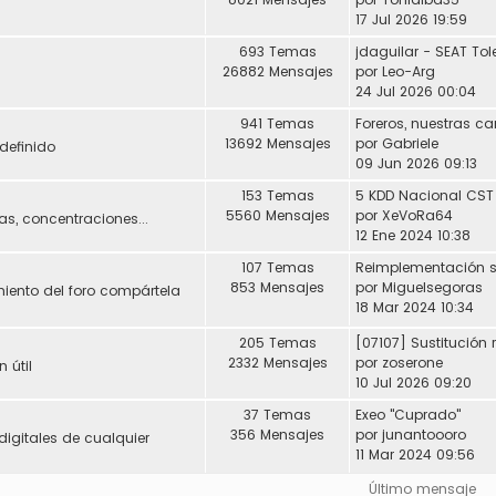
17 Jul 2026 19:59
693 Temas
26882 Mensajes
por
Leo-Arg
24 Jul 2026 00:04
941 Temas
Foreros, nuestras ca
13692 Mensajes
por
Gabriele
definido
09 Jun 2026 09:13
153 Temas
5 KDD Nacional CST
5560 Mensajes
por
XeVoRa64
s, concentraciones...
12 Ene 2024 10:38
107 Temas
853 Mensajes
por
Miguelsegoras
miento del foro compártela
18 Mar 2024 10:34
205 Temas
2332 Mensajes
por
zoserone
 útil
10 Jul 2026 09:20
37 Temas
Exeo "Cuprado"
356 Mensajes
por
junantoooro
digitales de cualquier
11 Mar 2024 09:56
Último mensaje