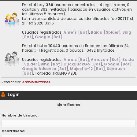
En total hay
366
usuarios conectados :: 4 registrados, 0
ocultos y 362 invitados (basados en usuarios activos en
los últimos 5 minutos)
La mayor cantidad de usuarios identificados fue
20717
el
21 Feb 2026 03:16
Usuarios registrados:
Ahrefs [Bot]
,
Baidu [Spider]
,
Bing
[Bot]
,
Google [Bot]
En total hubo
10443
usuarios en línea en las últimas 24
horas :: 11 Registrados, 0 ocultos, 10432 Invitados
Usuarios registrados:
Ahrefs [Bot]
,
Amazon [Bot]
,
Baidu
[Spider]
,
Bing [Bot]
,
DuckDuckGo [Bot]
,
Google [Bot]
,
Google Adsense [Bot]
,
Majestic-12 [Bot]
,
Semrush
[Bot]
,
Torpedo
,
TRUENO AZUL
Referencia:
Administradores
Login
Identificarse
Nombre de Usuario:
Contraseña: