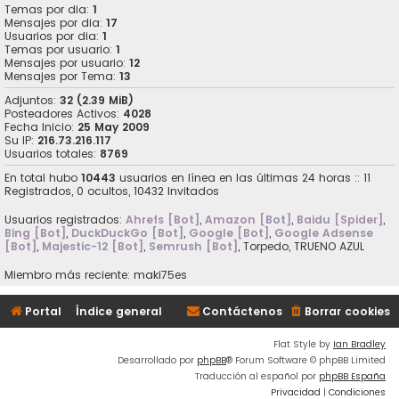
Temas por dia:
1
Mensajes por dia:
17
Usuarios por dia:
1
Temas por usuario:
1
Mensajes por usuario:
12
Mensajes por Tema:
13
Adjuntos:
32 (2.39 MiB)
Posteadores Activos:
4028
Fecha Inicio:
25 May 2009
Su IP:
216.73.216.117
Usuarios totales:
8769
En total hubo
10443
usuarios en línea en las últimas 24 horas :: 11
Registrados, 0 ocultos, 10432 Invitados
Usuarios registrados:
Ahrefs [Bot]
,
Amazon [Bot]
,
Baidu [Spider]
,
Bing [Bot]
,
DuckDuckGo [Bot]
,
Google [Bot]
,
Google Adsense
[Bot]
,
Majestic-12 [Bot]
,
Semrush [Bot]
,
Torpedo
,
TRUENO AZUL
Miembro más reciente:
maki75es
Portal
Índice general
Contáctenos
Borrar cookies
Flat Style by
Ian Bradley
Desarrollado por
phpBB
® Forum Software © phpBB Limited
Traducción al español por
phpBB España
Privacidad
|
Condiciones