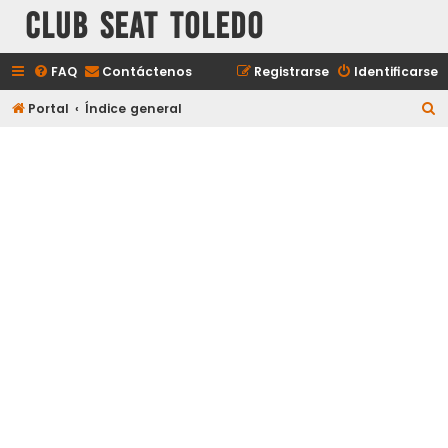
Club Seat Toledo
FAQ
Contáctenos
Registrarse
Identificarse
B
Portal
Índice general
u
s
c
a
r