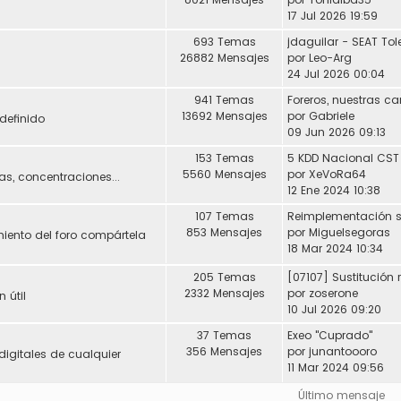
17 Jul 2026 19:59
693 Temas
26882 Mensajes
por
Leo-Arg
24 Jul 2026 00:04
941 Temas
Foreros, nuestras ca
13692 Mensajes
por
Gabriele
definido
09 Jun 2026 09:13
153 Temas
5 KDD Nacional CST
5560 Mensajes
por
XeVoRa64
s, concentraciones...
12 Ene 2024 10:38
107 Temas
853 Mensajes
por
Miguelsegoras
miento del foro compártela
18 Mar 2024 10:34
205 Temas
2332 Mensajes
por
zoserone
 útil
10 Jul 2026 09:20
37 Temas
Exeo "Cuprado"
356 Mensajes
por
junantoooro
digitales de cualquier
11 Mar 2024 09:56
Último mensaje