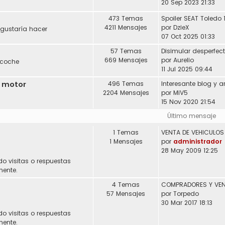
20 Sep 2023 21:33
473 Temas
Spoiler SEAT Toledo 
4211 Mensajes
por
DzieX
 gustaría hacer
07 Oct 2025 01:33
57 Temas
Disimular desperfec
669 Mensajes
por
Aurelio
 coche
11 Jul 2025 09:44
l motor
496 Temas
2204 Mensajes
por
MiV5
15 Nov 2020 21:54
Último mensaje
1 Temas
1 Mensajes
por
administrador
28 May 2009 12:25
do visitas o respuestas
mente.
4 Temas
57 Mensajes
por
Torpedo
30 Mar 2017 18:13
do visitas o respuestas
mente.