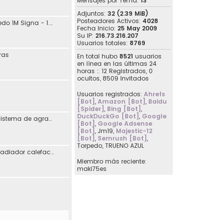
Mensajes por Tema:
13
Adjuntos:
32 (2.39 MiB)
Posteadores Activos:
4028
jdaguilar - SEAT Toledo 1M Signa - 1.8 20V 125CV Automático - 10/2001
Fecha Inicio:
25 May 2009
Su IP:
216.73.216.207
Usuarios totales:
8769
ras
En total hubo
8521
usuarios
en línea en las últimas 24
horas :: 12 Registrados, 0
ocultos, 8509 Invitados
Usuarios registrados:
Ahrefs
[Bot]
,
Amazon [Bot]
,
Baidu
[Spider]
,
Bing [Bot]
,
DuckDuckGo [Bot]
,
Google
Reimplementación sistema de agradecimiento en los posts
[Bot]
,
Google Adsense
[Bot]
,
Jm19
,
Majestic-12
[Bot]
,
Semrush [Bot]
,
Torpedo
,
TRUENO AZUL
[07107] Sustitución radiador calefacción Seat Toledo I
Miembro más reciente:
maki75es