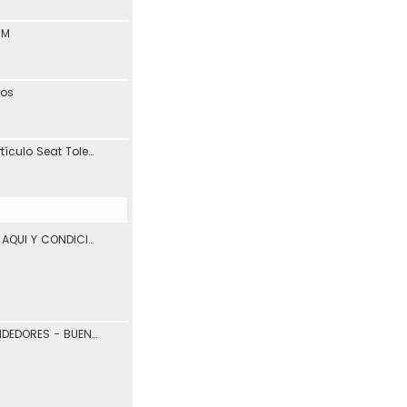
1M
tos
Interesante blog y artículo Seat Toledo 1L
VENTA DE VEHICULOS AQUI Y CONDICIONES DE USO.
COMPRADORES Y VENDEDORES - BUENOS Y MALOS