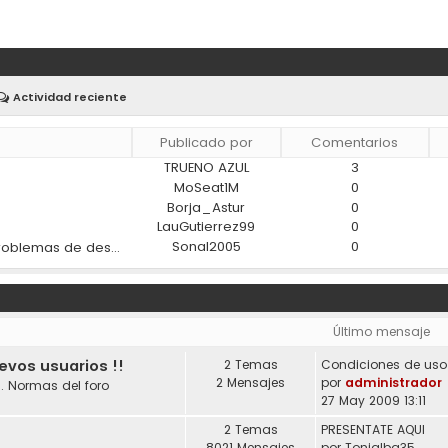
Actividad reciente
Publicado por
Comentarios
TRUENO AZUL
3
)
MoSeat1M
0
Borja_Astur
0
LauGutierrez99
0
Sonal2005
0
¿Los materiales modernos ayudan a reducir los problemas de desgaste en los coches?
Último mensaje
uevos usuarios !!
2 Temas
2 Mensajes
por
administrador
. Normas del foro
27 May 2009 13:11
2 Temas
PRESENTATE AQUI
8021 Mensajes
por
Tonialba35