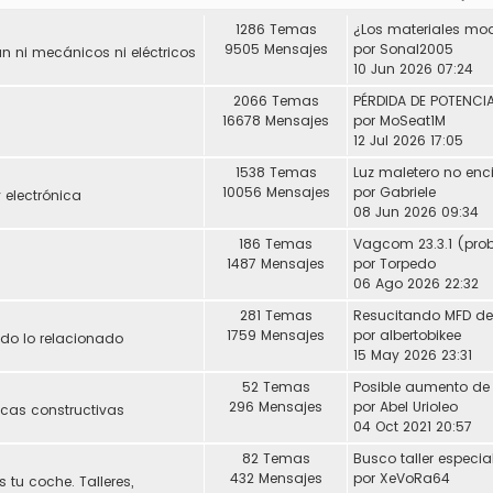
1286 Temas
9505 Mensajes
por
Sonal2005
 ni mecánicos ni eléctricos
10 Jun 2026 07:24
2066 Temas
16678 Mensajes
por
MoSeat1M
12 Jul 2026 17:05
1538 Temas
Luz maletero no enc
10056 Mensajes
por
Gabriele
 electrónica
08 Jun 2026 09:34
186 Temas
1487 Mensajes
por
Torpedo
06 Ago 2026 22:32
281 Temas
1759 Mensajes
por
albertobikee
Todo lo relacionado
15 May 2026 23:31
52 Temas
296 Mensajes
por
Abel Urioleo
icas constructivas
04 Oct 2021 20:57
82 Temas
432 Mensajes
por
XeVoRa64
 tu coche. Talleres,