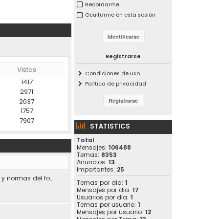
Recordarme
Ocultarme en esta sesión
Registrarse
Vistas
Condiciones de uso
1417
Política de privacidad
2971
2037
1757
7907
STATISTICS
Total
Mensajes:
106488
Temas:
8353
Anuncios:
13
Importantes:
25
Condiciones de uso y normas del foro.
Temas por dia:
1
Mensajes por dia:
17
Usuarios por dia:
1
Temas por usuario:
1
Mensajes por usuario:
12