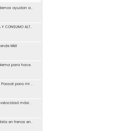
¿Los materiales modernos ayudan a reducir los problemas de desgaste en los coches?
PÉRDIDA DE POTENCIA Y CONSUMO ALTO ASV León
iende MkII
Vagcom 23.3.1 (problema para hacerlo funcionar)
Resucitando MFD de Passat para mi Toledo + Petición ayuda idioma (CD DX)
Posible aumento de velocidad máxima en autovías
Busco taller especialista en frenos en Madrid