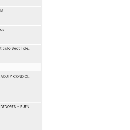
1M
tos
Interesante blog y artículo Seat Toledo 1L
VENTA DE VEHICULOS AQUI Y CONDICIONES DE USO.
COMPRADORES Y VENDEDORES - BUENOS Y MALOS