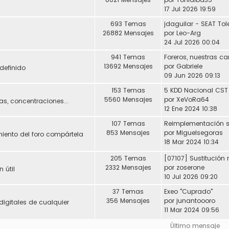
17 Jul 2026 19:59
693 Temas
26882 Mensajes
por
Leo-Arg
24 Jul 2026 00:04
941 Temas
Foreros, nuestras ca
13692 Mensajes
por
Gabriele
definido
09 Jun 2026 09:13
153 Temas
5 KDD Nacional CST
5560 Mensajes
por
XeVoRa64
s, concentraciones...
12 Ene 2024 10:38
107 Temas
853 Mensajes
por
Miguelsegoras
miento del foro compártela
18 Mar 2024 10:34
205 Temas
2332 Mensajes
por
zoserone
 útil
10 Jul 2026 09:20
37 Temas
Exeo "Cuprado"
356 Mensajes
por
junantoooro
digitales de cualquier
11 Mar 2024 09:56
Último mensaje