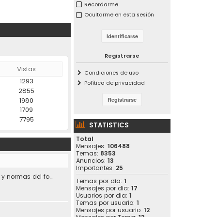
Recordarme
Ocultarme en esta sesión
Registrarse
Vistas
Condiciones de uso
1293
Política de privacidad
2855
1980
1709
7795
STATISTICS
Total
Mensajes:
106488
Temas:
8353
Anuncios:
13
Importantes:
25
Condiciones de uso y normas del foro.
Temas por dia:
1
Mensajes por dia:
17
Usuarios por dia:
1
Temas por usuario:
1
Mensajes por usuario:
12