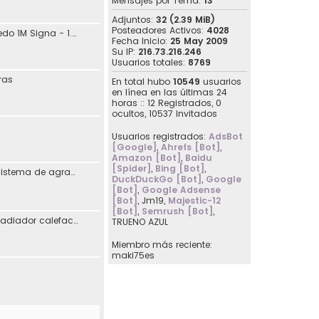
Mensajes por Tema:
13
Adjuntos:
32 (2.39 MiB)
Posteadores Activos:
4028
jdaguilar - SEAT Toledo 1M Signa - 1.8 20V 125CV Automático - 10/2001
Fecha Inicio:
25 May 2009
Su IP:
216.73.216.246
Usuarios totales:
8769
ras
En total hubo
10549
usuarios
en línea en las últimas 24
horas :: 12 Registrados, 0
ocultos, 10537 Invitados
Usuarios registrados:
AdsBot
[Google]
,
Ahrefs [Bot]
,
Amazon [Bot]
,
Baidu
[Spider]
,
Bing [Bot]
,
Reimplementación sistema de agradecimiento en los posts
DuckDuckGo [Bot]
,
Google
[Bot]
,
Google Adsense
[Bot]
,
Jm19
,
Majestic-12
[Bot]
,
Semrush [Bot]
,
[07107] Sustitución radiador calefacción Seat Toledo I
TRUENO AZUL
Miembro más reciente:
maki75es