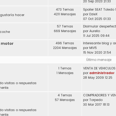
20 Sep 2023 21:33
473 Temas
Spoiler SEAT Toledo 
4211 Mensajes
por
DzieX
 gustaría hacer
07 Oct 2025 01:33
57 Temas
Disimular desperfec
669 Mensajes
por
Aurelio
 coche
11 Jul 2025 09:44
l motor
496 Temas
2204 Mensajes
por
MiV5
15 Nov 2020 21:54
Último mensaje
1 Temas
1 Mensajes
por
administrador
28 May 2009 12:25
do visitas o respuestas
mente.
4 Temas
57 Mensajes
por
Torpedo
30 Mar 2017 18:13
do visitas o respuestas
mente.