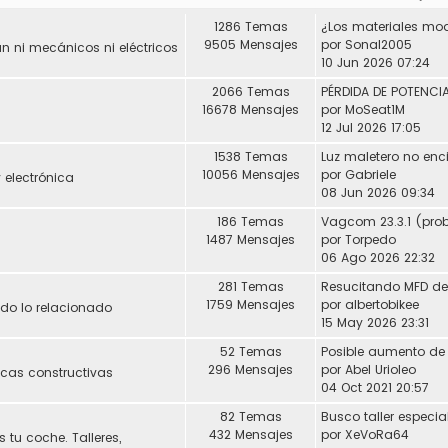
1286 Temas
9505 Mensajes
por
Sonal2005
 ni mecánicos ni eléctricos
10 Jun 2026 07:24
2066 Temas
16678 Mensajes
por
MoSeat1M
12 Jul 2026 17:05
1538 Temas
Luz maletero no enc
10056 Mensajes
por
Gabriele
 electrónica
08 Jun 2026 09:34
186 Temas
1487 Mensajes
por
Torpedo
06 Ago 2026 22:32
281 Temas
1759 Mensajes
por
albertobikee
Todo lo relacionado
15 May 2026 23:31
52 Temas
296 Mensajes
por
Abel Urioleo
icas constructivas
04 Oct 2021 20:57
82 Temas
432 Mensajes
por
XeVoRa64
 tu coche. Talleres,