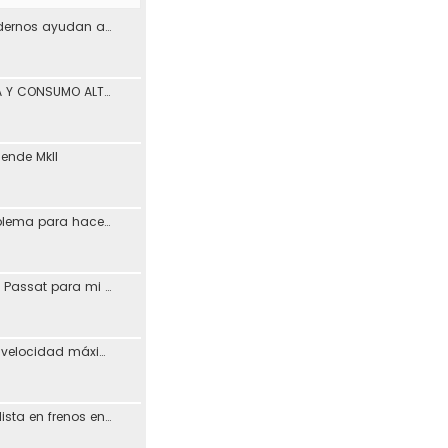
¿Los materiales modernos ayudan a reducir los problemas de desgaste en los coches?
PÉRDIDA DE POTENCIA Y CONSUMO ALTO ASV León
iende MkII
Vagcom 23.3.1 (problema para hacerlo funcionar)
Resucitando MFD de Passat para mi Toledo + Petición ayuda idioma (CD DX)
Posible aumento de velocidad máxima en autovías
Busco taller especialista en frenos en Madrid