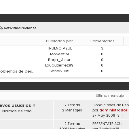
Actividad reciente
Publicado por
Comentarios
TRUENO AZUL
3
)
MoSeat1M
0
Borja_Astur
0
LauGutierrez99
0
Sonal2005
0
¿Los materiales modernos ayudan a reducir los problemas de desgaste en los coches?
Último mensaje
uevos usuarios !!
2 Temas
2 Mensajes
por
administrador
. Normas del foro
27 May 2009 13:11
2 Temas
PRESENTATE AQUI
8021 Mensajes
por
Tonialba35