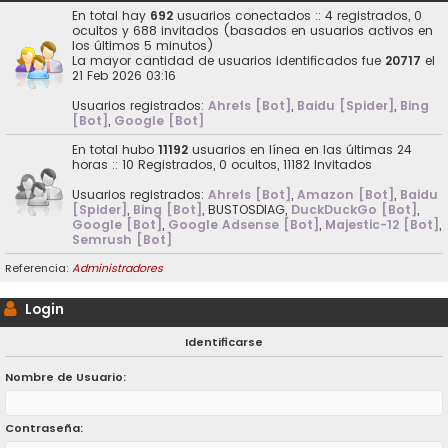
En total hay
692
usuarios conectados :: 4 registrados, 0
ocultos y 688 invitados (basados en usuarios activos en
los últimos 5 minutos)
La mayor cantidad de usuarios identificados fue
20717
el
21 Feb 2026 03:16
Usuarios registrados:
Ahrefs [Bot]
,
Baidu [Spider]
,
Bing
[Bot]
,
Google [Bot]
En total hubo
11192
usuarios en línea en las últimas 24
horas :: 10 Registrados, 0 ocultos, 11182 Invitados
Usuarios registrados:
Ahrefs [Bot]
,
Amazon [Bot]
,
Baidu
[Spider]
,
Bing [Bot]
,
BUSTOSDIAG
,
DuckDuckGo [Bot]
,
Google [Bot]
,
Google Adsense [Bot]
,
Majestic-12 [Bot]
,
Semrush [Bot]
Referencia:
Administradores
Login
Identificarse
Nombre de Usuario:
Contraseña: