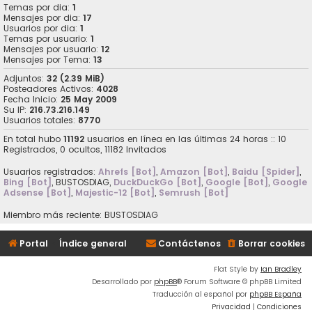
Temas por dia:
1
Mensajes por dia:
17
Usuarios por dia:
1
Temas por usuario:
1
Mensajes por usuario:
12
Mensajes por Tema:
13
Adjuntos:
32 (2.39 MiB)
Posteadores Activos:
4028
Fecha Inicio:
25 May 2009
Su IP:
216.73.216.149
Usuarios totales:
8770
En total hubo
11192
usuarios en línea en las últimas 24 horas :: 10
Registrados, 0 ocultos, 11182 Invitados
Usuarios registrados:
Ahrefs [Bot]
,
Amazon [Bot]
,
Baidu [Spider]
,
Bing [Bot]
,
BUSTOSDIAG
,
DuckDuckGo [Bot]
,
Google [Bot]
,
Google
Adsense [Bot]
,
Majestic-12 [Bot]
,
Semrush [Bot]
Miembro más reciente:
BUSTOSDIAG
Portal
Índice general
Contáctenos
Borrar cookies
Flat Style by
Ian Bradley
Desarrollado por
phpBB
® Forum Software © phpBB Limited
Traducción al español por
phpBB España
Privacidad
|
Condiciones