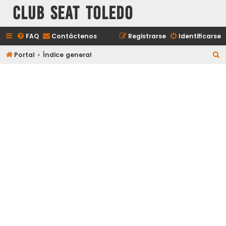
Club Seat Toledo
FAQ
Contáctenos
Registrarse
Identificarse
B
Portal
Índice general
u
s
c
a
r