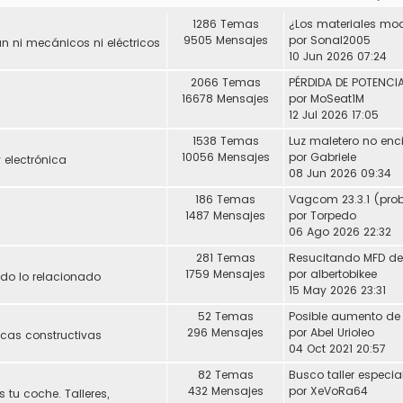
1286 Temas
9505 Mensajes
por
Sonal2005
 ni mecánicos ni eléctricos
10 Jun 2026 07:24
2066 Temas
16678 Mensajes
por
MoSeat1M
12 Jul 2026 17:05
1538 Temas
Luz maletero no enc
10056 Mensajes
por
Gabriele
 electrónica
08 Jun 2026 09:34
186 Temas
1487 Mensajes
por
Torpedo
06 Ago 2026 22:32
281 Temas
1759 Mensajes
por
albertobikee
Todo lo relacionado
15 May 2026 23:31
52 Temas
296 Mensajes
por
Abel Urioleo
icas constructivas
04 Oct 2021 20:57
82 Temas
432 Mensajes
por
XeVoRa64
 tu coche. Talleres,