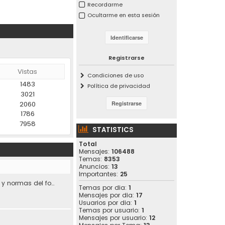
Recordarme
Ocultarme en esta sesión
Registrarse
Vistas
Condiciones de uso
1483
Política de privacidad
3021
2060
1786
7958
STATISTICS
Total
Mensajes:
106488
Temas:
8353
Anuncios:
13
Importantes:
25
Condiciones de uso y normas del foro.
Temas por dia:
1
Mensajes por dia:
17
Usuarios por dia:
1
Temas por usuario:
1
Mensajes por usuario:
12