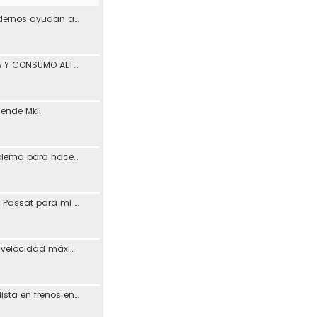
¿Los materiales modernos ayudan a reducir los problemas de desgaste en los coches?
PÉRDIDA DE POTENCIA Y CONSUMO ALTO ASV León
iende MkII
Vagcom 23.3.1 (problema para hacerlo funcionar)
Resucitando MFD de Passat para mi Toledo + Petición ayuda idioma (CD DX)
Posible aumento de velocidad máxima en autovías
Busco taller especialista en frenos en Madrid