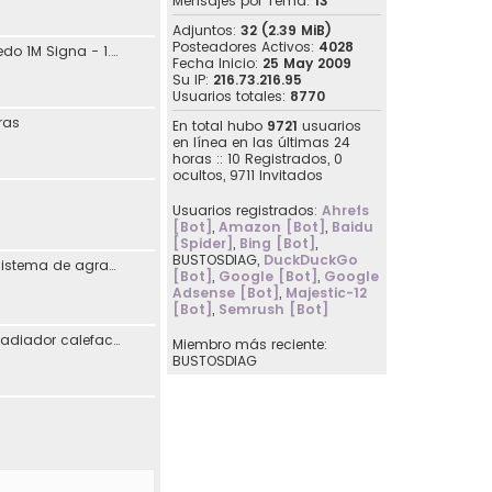
Mensajes por Tema:
13
Adjuntos:
32 (2.39 MiB)
Posteadores Activos:
4028
jdaguilar - SEAT Toledo 1M Signa - 1.8 20V 125CV Automático - 10/2001
Fecha Inicio:
25 May 2009
Su IP:
216.73.216.95
Usuarios totales:
8770
ras
En total hubo
9721
usuarios
en línea en las últimas 24
horas :: 10 Registrados, 0
ocultos, 9711 Invitados
Usuarios registrados:
Ahrefs
[Bot]
,
Amazon [Bot]
,
Baidu
[Spider]
,
Bing [Bot]
,
BUSTOSDIAG
,
DuckDuckGo
Reimplementación sistema de agradecimiento en los posts
[Bot]
,
Google [Bot]
,
Google
Adsense [Bot]
,
Majestic-12
[Bot]
,
Semrush [Bot]
[07107] Sustitución radiador calefacción Seat Toledo I
Miembro más reciente:
BUSTOSDIAG