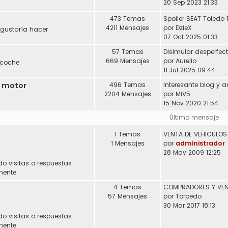
20 Sep 2023 21:33
473 Temas
Spoiler SEAT Toledo 
4211 Mensajes
por
DzieX
 gustaría hacer
07 Oct 2025 01:33
57 Temas
Disimular desperfec
669 Mensajes
por
Aurelio
 coche
11 Jul 2025 09:44
l motor
496 Temas
2204 Mensajes
por
MiV5
15 Nov 2020 21:54
Último mensaje
1 Temas
1 Mensajes
por
administrador
28 May 2009 12:25
do visitas o respuestas
mente.
4 Temas
57 Mensajes
por
Torpedo
30 Mar 2017 18:13
do visitas o respuestas
mente.