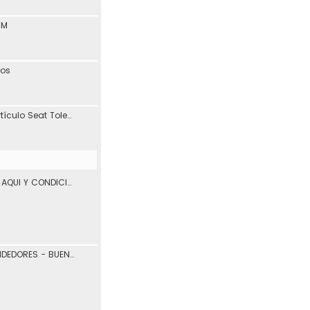
1M
tos
Interesante blog y artículo Seat Toledo 1L
VENTA DE VEHICULOS AQUI Y CONDICIONES DE USO.
COMPRADORES Y VENDEDORES - BUENOS Y MALOS