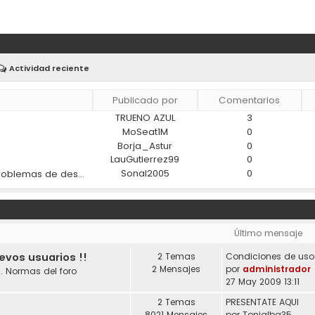
Actividad reciente
Publicado por
Comentarios
TRUENO AZUL
3
)
MoSeat1M
0
Borja_Astur
0
LauGutierrez99
0
Sonal2005
0
¿Los materiales modernos ayudan a reducir los problemas de desgaste en los coches?
Último mensaje
uevos usuarios !!
2 Temas
2 Mensajes
por
administrador
. Normas del foro
27 May 2009 13:11
2 Temas
PRESENTATE AQUI
8021 Mensajes
por
Tonialba35