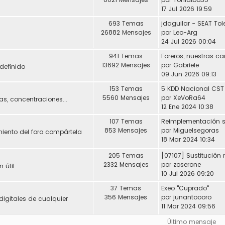
17 Jul 2026 19:59
693 Temas
26882 Mensajes
por
Leo-Arg
24 Jul 2026 00:04
941 Temas
Foreros, nuestras ca
13692 Mensajes
por
Gabriele
definido
09 Jun 2026 09:13
153 Temas
5 KDD Nacional CST
5560 Mensajes
por
XeVoRa64
s, concentraciones...
12 Ene 2024 10:38
107 Temas
853 Mensajes
por
Miguelsegoras
miento del foro compártela
18 Mar 2024 10:34
205 Temas
2332 Mensajes
por
zoserone
 útil
10 Jul 2026 09:20
37 Temas
Exeo "Cuprado"
356 Mensajes
por
junantoooro
digitales de cualquier
11 Mar 2024 09:56
Último mensaje