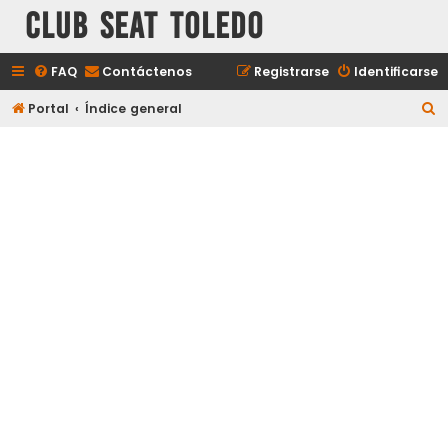
Club Seat Toledo
FAQ
Contáctenos
Registrarse
Identificarse
B
Portal
Índice general
u
s
c
a
r