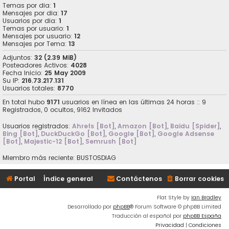
Temas por dia:
1
Mensajes por dia:
17
Usuarios por dia:
1
Temas por usuario:
1
Mensajes por usuario:
12
Mensajes por Tema:
13
Adjuntos:
32 (2.39 MiB)
Posteadores Activos:
4028
Fecha Inicio:
25 May 2009
Su IP:
216.73.217.131
Usuarios totales:
8770
En total hubo
9171
usuarios en línea en las últimas 24 horas :: 9
Registrados, 0 ocultos, 9162 Invitados
Usuarios registrados:
Ahrefs [Bot]
,
Amazon [Bot]
,
Baidu [Spider]
,
Bing [Bot]
,
DuckDuckGo [Bot]
,
Google [Bot]
,
Google Adsense
[Bot]
,
Majestic-12 [Bot]
,
Semrush [Bot]
Miembro más reciente:
BUSTOSDIAG
Portal
Índice general
Contáctenos
Borrar cookies
Flat Style by
Ian Bradley
Desarrollado por
phpBB
® Forum Software © phpBB Limited
Traducción al español por
phpBB España
Privacidad
|
Condiciones