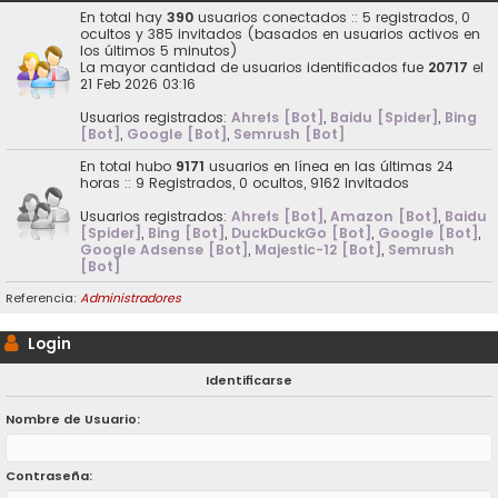
En total hay
390
usuarios conectados :: 5 registrados, 0
ocultos y 385 invitados (basados en usuarios activos en
los últimos 5 minutos)
La mayor cantidad de usuarios identificados fue
20717
el
21 Feb 2026 03:16
Usuarios registrados:
Ahrefs [Bot]
,
Baidu [Spider]
,
Bing
[Bot]
,
Google [Bot]
,
Semrush [Bot]
En total hubo
9171
usuarios en línea en las últimas 24
horas :: 9 Registrados, 0 ocultos, 9162 Invitados
Usuarios registrados:
Ahrefs [Bot]
,
Amazon [Bot]
,
Baidu
[Spider]
,
Bing [Bot]
,
DuckDuckGo [Bot]
,
Google [Bot]
,
Google Adsense [Bot]
,
Majestic-12 [Bot]
,
Semrush
[Bot]
Referencia:
Administradores
Login
Identificarse
Nombre de Usuario:
Contraseña: