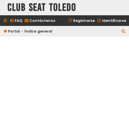
Club Seat Toledo
FAQ
Contáctenos
Registrarse
Identificarse
B
Portal
Índice general
u
s
c
a
r