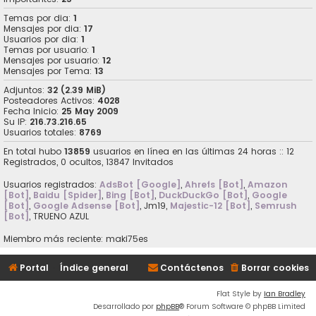
Temas por dia:
1
Mensajes por dia:
17
Usuarios por dia:
1
Temas por usuario:
1
Mensajes por usuario:
12
Mensajes por Tema:
13
Adjuntos:
32 (2.39 MiB)
Posteadores Activos:
4028
Fecha Inicio:
25 May 2009
Su IP:
216.73.216.65
Usuarios totales:
8769
En total hubo
13859
usuarios en línea en las últimas 24 horas :: 12
Registrados, 0 ocultos, 13847 Invitados
Usuarios registrados:
AdsBot [Google]
,
Ahrefs [Bot]
,
Amazon
[Bot]
,
Baidu [Spider]
,
Bing [Bot]
,
DuckDuckGo [Bot]
,
Google
[Bot]
,
Google Adsense [Bot]
,
Jm19
,
Majestic-12 [Bot]
,
Semrush
[Bot]
,
TRUENO AZUL
Miembro más reciente:
maki75es
Portal
Índice general
Contáctenos
Borrar cookies
Flat Style by
Ian Bradley
Desarrollado por
phpBB
® Forum Software © phpBB Limited