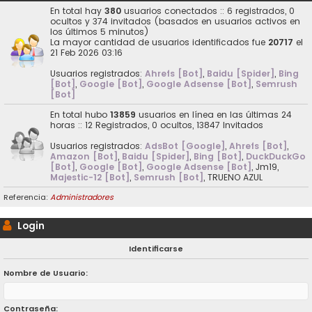
En total hay
380
usuarios conectados :: 6 registrados, 0
ocultos y 374 invitados (basados en usuarios activos en
los últimos 5 minutos)
La mayor cantidad de usuarios identificados fue
20717
el
21 Feb 2026 03:16
Usuarios registrados:
Ahrefs [Bot]
,
Baidu [Spider]
,
Bing
[Bot]
,
Google [Bot]
,
Google Adsense [Bot]
,
Semrush
[Bot]
En total hubo
13859
usuarios en línea en las últimas 24
horas :: 12 Registrados, 0 ocultos, 13847 Invitados
Usuarios registrados:
AdsBot [Google]
,
Ahrefs [Bot]
,
Amazon [Bot]
,
Baidu [Spider]
,
Bing [Bot]
,
DuckDuckGo
[Bot]
,
Google [Bot]
,
Google Adsense [Bot]
,
Jm19
,
Majestic-12 [Bot]
,
Semrush [Bot]
,
TRUENO AZUL
Referencia:
Administradores
Login
Identificarse
Nombre de Usuario:
Contraseña: