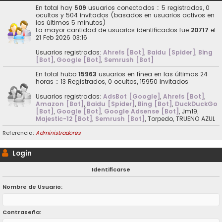
En total hay
509
usuarios conectados :: 5 registrados, 0
ocultos y 504 invitados (basados en usuarios activos en
los últimos 5 minutos)
La mayor cantidad de usuarios identificados fue
20717
el
21 Feb 2026 03:16
Usuarios registrados:
Ahrefs [Bot]
,
Baidu [Spider]
,
Bing
[Bot]
,
Google [Bot]
,
Semrush [Bot]
En total hubo
15963
usuarios en línea en las últimas 24
horas :: 13 Registrados, 0 ocultos, 15950 Invitados
Usuarios registrados:
AdsBot [Google]
,
Ahrefs [Bot]
,
Amazon [Bot]
,
Baidu [Spider]
,
Bing [Bot]
,
DuckDuckGo
[Bot]
,
Google [Bot]
,
Google Adsense [Bot]
,
Jm19
,
Majestic-12 [Bot]
,
Semrush [Bot]
,
Torpedo
,
TRUENO AZUL
Referencia:
Administradores
Login
Identificarse
Nombre de Usuario:
Contraseña: