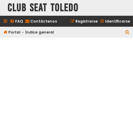
Club Seat Toledo
FAQ
Contáctenos
Registrarse
Identificarse
B
Portal
Índice general
u
s
c
a
r