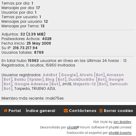
Temas por dia:
1
Mensajes por dia:
17
Usuarios por dia:
1
Temas por usuario:
1
Mensajes por usuario:
12
Mensajes por Tema:
13
Adjuntos:
32 (2.39 MiB)
Posteadores Activos:
4028
Fecha Inicio:
25 May 2009
Su IP:
216.73.217.94
Usuarios totales:
8769
En total hubo
15963
usuarios en línea en las últimas 24 horas :: 13
Registrados, 0 ocultos, 15950 Invitados
Usuarios registrados:
AdsBot [Google]
,
Ahrefs [Bot]
,
Amazon
[Bot]
,
Baidu [Spider]
,
Bing [Bot]
,
DuckDuckGo [Bot]
,
Google
[Bot]
,
Google Adsense [Bot]
,
Jm19
,
Majestic-12 [Bot]
,
Semrush
[Bot]
,
Torpedo
,
TRUENO AZUL
Miembro más reciente:
maki75es
Portal
Índice general
Contáctenos
Borrar cookies
Flat Style by
Ian Bradley
Desarrollado por
phpBB
® Forum Software © phpBB Limited
Traducción al español por
phpBB España