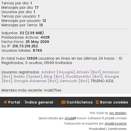
Temas por dia:
1
Mensajes por dia:
17
Usuarios por dia:
1
Temas por usuario:
1
Mensajes por usuario:
12
Mensajes por Tema:
13
Adjuntos:
32 (2.39 MiB)
Posteadores Activos:
4028
Fecha Inicio:
25 May 2009
Su IP:
216.73.216.252
Usuarios totales:
8769
En total hubo
13609
usuarios en línea en las últimas 24 horas :: 10
Registrados, 0 ocultos, 13599 Invitados
Usuarios registrados:
AdsBot [Google]
,
Ahrefs [Bot]
,
Amazon
[Bot]
,
Baidu [Spider]
,
Bing [Bot]
,
DuckDuckGo [Bot]
,
Google
[Bot]
,
Google Adsense [Bot]
,
Semrush [Bot]
,
TRUENO AZUL
Miembro más reciente:
maki75es
Portal
Índice general
Contáctenos
Borrar cookies
Flat Style by
Ian Bradley
Desarrollado por
phpBB
® Forum Software © phpBB Limited
Traducción al español por
phpBB España
Privacidad
|
Condiciones