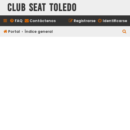
Club Seat Toledo
FAQ
Contáctenos
Registrarse
Identificarse
B
Portal
Índice general
u
s
c
a
r