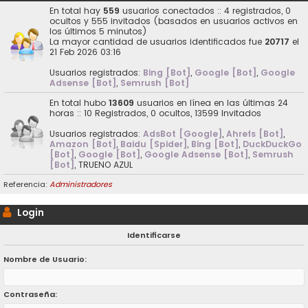
En total hay
559
usuarios conectados :: 4 registrados, 0
ocultos y 555 invitados (basados en usuarios activos en
los últimos 5 minutos)
La mayor cantidad de usuarios identificados fue
20717
el
21 Feb 2026 03:16
Usuarios registrados:
Bing [Bot]
,
Google [Bot]
,
Google
Adsense [Bot]
,
Semrush [Bot]
En total hubo
13609
usuarios en línea en las últimas 24
horas :: 10 Registrados, 0 ocultos, 13599 Invitados
Usuarios registrados:
AdsBot [Google]
,
Ahrefs [Bot]
,
Amazon [Bot]
,
Baidu [Spider]
,
Bing [Bot]
,
DuckDuckGo
[Bot]
,
Google [Bot]
,
Google Adsense [Bot]
,
Semrush
[Bot]
,
TRUENO AZUL
Referencia:
Administradores
Login
Identificarse
Nombre de Usuario:
Contraseña: