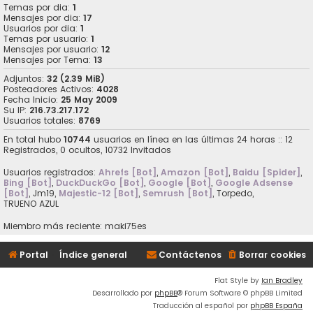
Temas por dia:
1
Mensajes por dia:
17
Usuarios por dia:
1
Temas por usuario:
1
Mensajes por usuario:
12
Mensajes por Tema:
13
Adjuntos:
32 (2.39 MiB)
Posteadores Activos:
4028
Fecha Inicio:
25 May 2009
Su IP:
216.73.217.172
Usuarios totales:
8769
En total hubo
10744
usuarios en línea en las últimas 24 horas :: 12
Registrados, 0 ocultos, 10732 Invitados
Usuarios registrados:
Ahrefs [Bot]
,
Amazon [Bot]
,
Baidu [Spider]
,
Bing [Bot]
,
DuckDuckGo [Bot]
,
Google [Bot]
,
Google Adsense
[Bot]
,
Jm19
,
Majestic-12 [Bot]
,
Semrush [Bot]
,
Torpedo
,
TRUENO AZUL
Miembro más reciente:
maki75es
Portal
Índice general
Contáctenos
Borrar cookies
Flat Style by
Ian Bradley
Desarrollado por
phpBB
® Forum Software © phpBB Limited
Traducción al español por
phpBB España