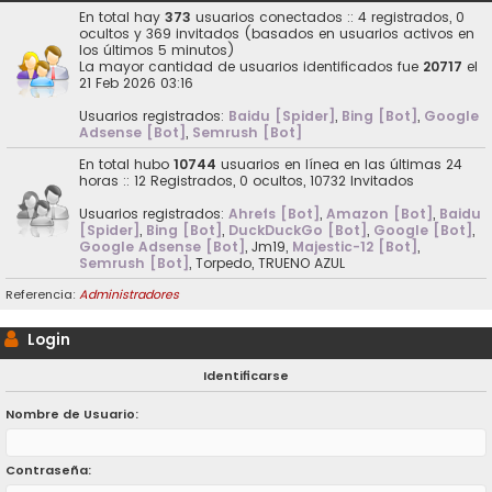
En total hay
373
usuarios conectados :: 4 registrados, 0
ocultos y 369 invitados (basados en usuarios activos en
los últimos 5 minutos)
La mayor cantidad de usuarios identificados fue
20717
el
21 Feb 2026 03:16
Usuarios registrados:
Baidu [Spider]
,
Bing [Bot]
,
Google
Adsense [Bot]
,
Semrush [Bot]
En total hubo
10744
usuarios en línea en las últimas 24
horas :: 12 Registrados, 0 ocultos, 10732 Invitados
Usuarios registrados:
Ahrefs [Bot]
,
Amazon [Bot]
,
Baidu
[Spider]
,
Bing [Bot]
,
DuckDuckGo [Bot]
,
Google [Bot]
,
Google Adsense [Bot]
,
Jm19
,
Majestic-12 [Bot]
,
Semrush [Bot]
,
Torpedo
,
TRUENO AZUL
Referencia:
Administradores
Login
Identificarse
Nombre de Usuario:
Contraseña: