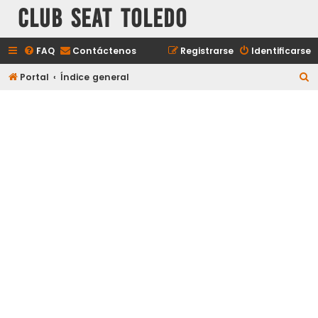
Club Seat Toledo
FAQ
Contáctenos
Registrarse
Identificarse
B
Portal
Índice general
u
s
c
a
r