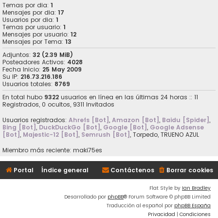
Temas por dia:
1
Mensajes por dia:
17
Usuarios por dia:
1
Temas por usuario:
1
Mensajes por usuario:
12
Mensajes por Tema:
13
Adjuntos:
32 (2.39 MiB)
Posteadores Activos:
4028
Fecha Inicio:
25 May 2009
Su IP:
216.73.216.186
Usuarios totales:
8769
En total hubo
9322
usuarios en línea en las últimas 24 horas :: 11
Registrados, 0 ocultos, 9311 Invitados
Usuarios registrados:
Ahrefs [Bot]
,
Amazon [Bot]
,
Baidu [Spider]
,
Bing [Bot]
,
DuckDuckGo [Bot]
,
Google [Bot]
,
Google Adsense
[Bot]
,
Majestic-12 [Bot]
,
Semrush [Bot]
,
Torpedo
,
TRUENO AZUL
Miembro más reciente:
maki75es
Portal
Índice general
Contáctenos
Borrar cookies
Flat Style by
Ian Bradley
Desarrollado por
phpBB
® Forum Software © phpBB Limited
Traducción al español por
phpBB España
Privacidad
|
Condiciones