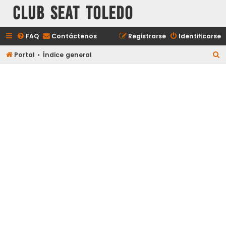
Club Seat Toledo
FAQ
Contáctenos
Registrarse
Identificarse
B
Portal
Índice general
u
s
c
a
r