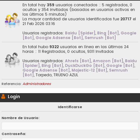
En total hay
359
usuarios conectados :: 5 registrados, 0
ocultos y 354 invitados (basados en usuarios activos en
los últimos 5 minutos)
La mayor cantidad de usuarios identificados fue
20717
el
21 Feb 2026 03:16
Usuarios registrados:
Baidu [Spider]
,
Bing [Bot]
,
Google
[Bot]
,
Google Adsense [Bot]
,
Semrush [Bot]
En total hubo
9322
usuarios en línea en las últimas 24
horas :: 11 Registrados, 0 ocultos, 9311 Invitados
Usuarios registrados:
Ahrefs [Bot]
,
Amazon [Bot]
,
Baidu
[Spider]
,
Bing [Bot]
,
DuckDuckGo [Bot]
,
Google [Bot]
,
Google Adsense [Bot]
,
Majestic-12 [Bot]
,
Semrush
[Bot]
,
Torpedo
,
TRUENO AZUL
Referencia:
Administradores
Login
Identificarse
Nombre de Usuario:
Contraseña: