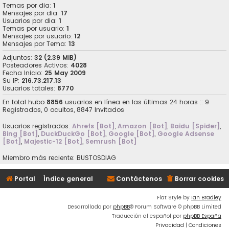
Temas por dia:
1
Mensajes por dia:
17
Usuarios por dia:
1
Temas por usuario:
1
Mensajes por usuario:
12
Mensajes por Tema:
13
Adjuntos:
32 (2.39 MiB)
Posteadores Activos:
4028
Fecha Inicio:
25 May 2009
Su IP:
216.73.217.13
Usuarios totales:
8770
En total hubo
8856
usuarios en línea en las últimas 24 horas :: 9
Registrados, 0 ocultos, 8847 Invitados
Usuarios registrados:
Ahrefs [Bot]
,
Amazon [Bot]
,
Baidu [Spider]
,
Bing [Bot]
,
DuckDuckGo [Bot]
,
Google [Bot]
,
Google Adsense
[Bot]
,
Majestic-12 [Bot]
,
Semrush [Bot]
Miembro más reciente:
BUSTOSDIAG
Portal
Índice general
Contáctenos
Borrar cookies
Flat Style by
Ian Bradley
Desarrollado por
phpBB
® Forum Software © phpBB Limited
Traducción al español por
phpBB España
Privacidad
|
Condiciones