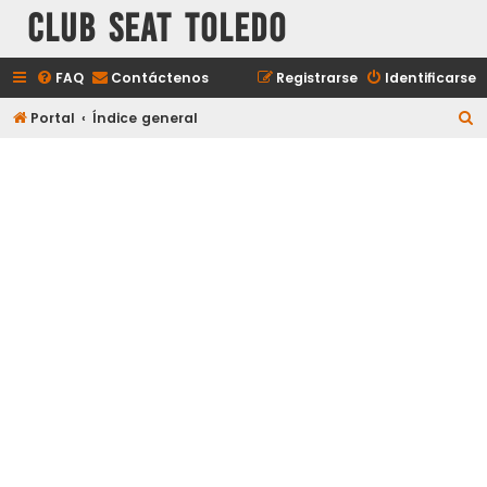
Club Seat Toledo
FAQ
Contáctenos
Registrarse
Identificarse
B
Portal
Índice general
u
s
c
a
r