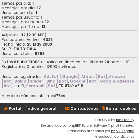
Temas por dia:
1
Mensajes por dia:
17
Usuarios por dia:
1
Temas por usuario:
1
Mensajes por usuario:
12
Mensajes por Tema:
13
Adjuntos:
32 (2.39 MiB)
Posteadores Activos:
4028
Fecha Inicio:
25 May 2009
Su IP:
216.73.216.4
Usuarios totales:
8769
En total hubo
13003
usuarios en línea en las últimas 24 horas :: 10
Registrados, 0 ocultos, 12993 Invitados
Usuarios registrados:
AdsBot [Google]
,
Ahrefs [Bot]
,
Amazon
[Bot]
,
Baidu [Spider]
,
Bing [Bot]
,
Google [Bot]
,
Google Adsense
[Bot]
,
Jm19
,
Semrush [Bot]
,
TRUENO AZUL
Miembro más reciente:
maki75es
Portal
Índice general
Contáctenos
Borrar cookies
Flat Style by
Ian Bradley
Desarrollado por
phpBB
® Forum Software © phpBB Limited
Traducción al español por
phpBB España
Privacidad
|
Condiciones