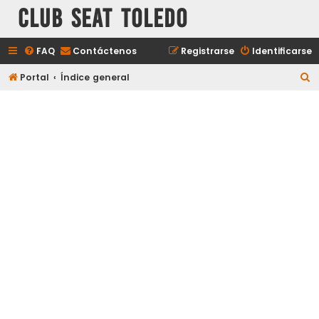
Club Seat Toledo
FAQ
Contáctenos
Registrarse
Identificarse
B
Portal
Índice general
u
s
c
a
r