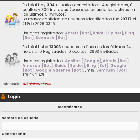
En total hay
304
usuarios conectados :: 4 registrados, 0
ocultos y 300 invitados (basados en usuarios activos en
los últimos 5 minutos)
La mayor cantidad de usuarios identificados fue
20717
el
21 Feb 2026 03:16
Usuarios registrados:
Ahrefs [Bot]
,
Baidu [Spider]
,
Bing
[Bot]
,
Semrush [Bot]
En total hubo
13003
usuarios en línea en las últimas 24
horas :: 10 Registrados, 0 ocultos, 12993 Invitados
Usuarios registrados:
AdsBot [Google]
,
Ahrefs [Bot]
,
Amazon [Bot]
,
Baidu [Spider]
,
Bing [Bot]
,
Google
[Bot]
,
Google Adsense [Bot]
,
Jm19
,
Semrush [Bot]
,
TRUENO AZUL
Referencia:
Administradores
Login
Identificarse
Nombre de Usuario:
Contraseña: