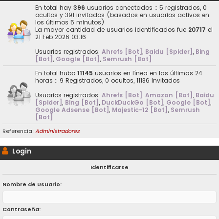
En total hay
396
usuarios conectados :: 5 registrados, 0
ocultos y 391 invitados (basados en usuarios activos en
los últimos 5 minutos)
La mayor cantidad de usuarios identificados fue
20717
el
21 Feb 2026 03:16
Usuarios registrados:
Ahrefs [Bot]
,
Baidu [Spider]
,
Bing
[Bot]
,
Google [Bot]
,
Semrush [Bot]
En total hubo
11145
usuarios en línea en las últimas 24
horas :: 9 Registrados, 0 ocultos, 11136 Invitados
Usuarios registrados:
Ahrefs [Bot]
,
Amazon [Bot]
,
Baidu
[Spider]
,
Bing [Bot]
,
DuckDuckGo [Bot]
,
Google [Bot]
,
Google Adsense [Bot]
,
Majestic-12 [Bot]
,
Semrush
[Bot]
Referencia:
Administradores
Login
Identificarse
Nombre de Usuario:
Contraseña: