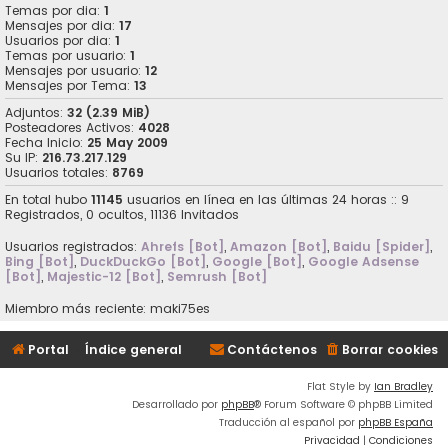
Temas por dia:
1
Mensajes por dia:
17
Usuarios por dia:
1
Temas por usuario:
1
Mensajes por usuario:
12
Mensajes por Tema:
13
Adjuntos:
32 (2.39 MiB)
Posteadores Activos:
4028
Fecha Inicio:
25 May 2009
Su IP:
216.73.217.129
Usuarios totales:
8769
En total hubo
11145
usuarios en línea en las últimas 24 horas :: 9
Registrados, 0 ocultos, 11136 Invitados
Usuarios registrados:
Ahrefs [Bot]
,
Amazon [Bot]
,
Baidu [Spider]
,
Bing [Bot]
,
DuckDuckGo [Bot]
,
Google [Bot]
,
Google Adsense
[Bot]
,
Majestic-12 [Bot]
,
Semrush [Bot]
Miembro más reciente:
maki75es
Portal
Índice general
Contáctenos
Borrar cookies
Flat Style by
Ian Bradley
Desarrollado por
phpBB
® Forum Software © phpBB Limited
Traducción al español por
phpBB España
Privacidad
|
Condiciones