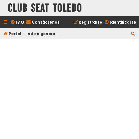
Club Seat Toledo
FAQ
Contáctenos
Registrarse
Identificarse
B
Portal
Índice general
u
s
c
a
r