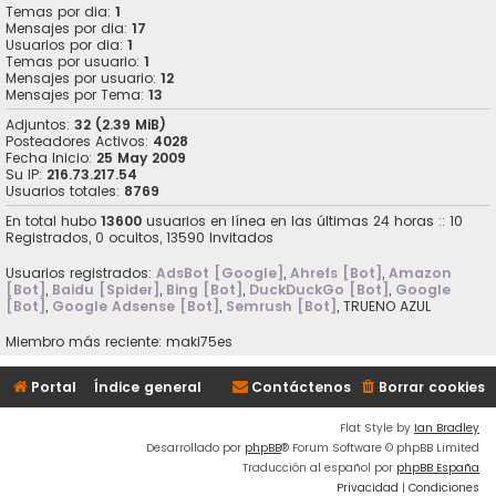
Temas por dia:
1
Mensajes por dia:
17
Usuarios por dia:
1
Temas por usuario:
1
Mensajes por usuario:
12
Mensajes por Tema:
13
Adjuntos:
32 (2.39 MiB)
Posteadores Activos:
4028
Fecha Inicio:
25 May 2009
Su IP:
216.73.217.54
Usuarios totales:
8769
En total hubo
13600
usuarios en línea en las últimas 24 horas :: 10
Registrados, 0 ocultos, 13590 Invitados
Usuarios registrados:
AdsBot [Google]
,
Ahrefs [Bot]
,
Amazon
[Bot]
,
Baidu [Spider]
,
Bing [Bot]
,
DuckDuckGo [Bot]
,
Google
[Bot]
,
Google Adsense [Bot]
,
Semrush [Bot]
,
TRUENO AZUL
Miembro más reciente:
maki75es
Portal
Índice general
Contáctenos
Borrar cookies
Flat Style by
Ian Bradley
Desarrollado por
phpBB
® Forum Software © phpBB Limited
Traducción al español por
phpBB España
Privacidad
|
Condiciones