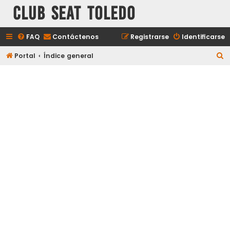
Club Seat Toledo
FAQ
Contáctenos
Registrarse
Identificarse
B
Portal
Índice general
u
s
c
a
r