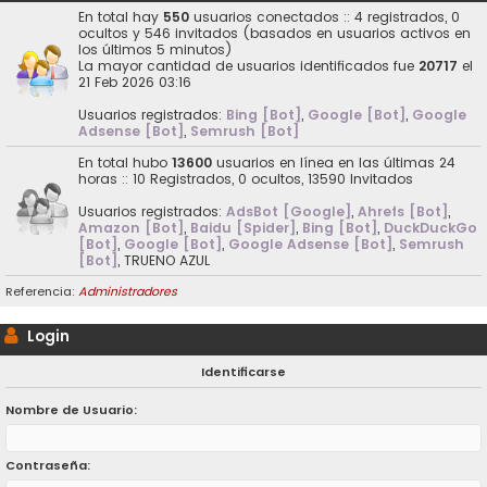
En total hay
550
usuarios conectados :: 4 registrados, 0
ocultos y 546 invitados (basados en usuarios activos en
los últimos 5 minutos)
La mayor cantidad de usuarios identificados fue
20717
el
21 Feb 2026 03:16
Usuarios registrados:
Bing [Bot]
,
Google [Bot]
,
Google
Adsense [Bot]
,
Semrush [Bot]
En total hubo
13600
usuarios en línea en las últimas 24
horas :: 10 Registrados, 0 ocultos, 13590 Invitados
Usuarios registrados:
AdsBot [Google]
,
Ahrefs [Bot]
,
Amazon [Bot]
,
Baidu [Spider]
,
Bing [Bot]
,
DuckDuckGo
[Bot]
,
Google [Bot]
,
Google Adsense [Bot]
,
Semrush
[Bot]
,
TRUENO AZUL
Referencia:
Administradores
Login
Identificarse
Nombre de Usuario:
Contraseña: