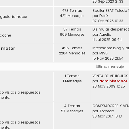
20 Sep 2023 21:33
473 Temas
Spoiler SEAT Toledo 
4211 Mensajes
por
DzieX
 gustaría hacer
07 Oct 2025 01:33
57 Temas
Disimular desperfec
669 Mensajes
por
Aurelio
 coche
11 Jul 2025 09:44
l motor
496 Temas
2204 Mensajes
por
MiV5
15 Nov 2020 21:54
Último mensaje
1 Temas
1 Mensajes
por
administrador
28 May 2009 12:25
do visitas o respuestas
mente.
4 Temas
57 Mensajes
por
Torpedo
30 Mar 2017 18:13
do visitas o respuestas
mente.