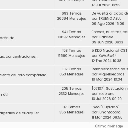
17 Jul 2026 19:59
693 Temas
De vuelta al cabo de
26884 Mensajes
por
TRUENO AZUL
09 Ago 2026 15:09
941 Temas
Foreros, nuestras ca
13692 Mensajes
por
Gabriele
definido
09 Jun 2026 09:13
153 Temas
5 KDD Nacional CST
5560 Mensajes
por
XeVoRa64
s, concentraciones...
12 Ene 2024 10:38
107 Temas
853 Mensajes
por
Miguelsegoras
miento del foro compártela
18 Mar 2024 10:34
205 Temas
2332 Mensajes
por
zoserone
 útil
10 Jul 2026 09:20
37 Temas
Exeo "Cuprado"
356 Mensajes
por
junantoooro
digitales de cualquier
11 Mar 2024 09:56
Último mensaje