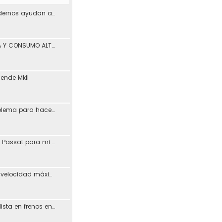
¿Los materiales modernos ayudan a reducir los problemas de desgaste en los coches?
PÉRDIDA DE POTENCIA Y CONSUMO ALTO ASV León
iende MkII
Vagcom 23.3.1 (problema para hacerlo funcionar)
Resucitando MFD de Passat para mi Toledo + Petición ayuda idioma (CD DX)
Posible aumento de velocidad máxima en autovías
Busco taller especialista en frenos en Madrid