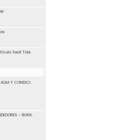
1M
tos
Interesante blog y artículo Seat Toledo 1L
VENTA DE VEHICULOS AQUI Y CONDICIONES DE USO.
COMPRADORES Y VENDEDORES - BUENOS Y MALOS