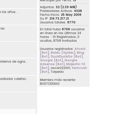
Mensajes por Tema:
13
Adjuntos:
32 (2.39 MiB)
Posteadores Activos:
4028
 los años...
Fecha Inicio:
25 May 2009
Su IP:
216.73.217.21
Usuarios totales:
8770
ras
En total hubo
8768
usuarios
en línea en las últimas 24
horas :: 10 Registrados, 0
ocultos, 8758 Invitados
Usuarios registrados:
Ahrefs
[Bot]
,
Baidu [Spider]
,
Bing
[Bot]
,
DuckDuckGo [Bot]
,
Google [Bot]
,
Google
Reimplementación sistema de agradecimiento en los posts
Adsense [Bot]
,
Majestic-12
[Bot]
,
oscar222001
,
Semrush
[Bot]
,
Torpedo
[07107] Sustitución radiador calefacción Seat Toledo I
Miembro más reciente:
BUSTOSDIAG