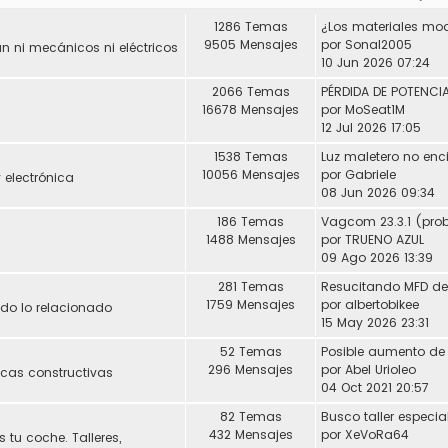
1286 Temas
9505 Mensajes
por
Sonal2005
 ni mecánicos ni eléctricos
10 Jun 2026 07:24
2066 Temas
16678 Mensajes
por
MoSeat1M
12 Jul 2026 17:05
1538 Temas
Luz maletero no enc
10056 Mensajes
por
Gabriele
 electrónica
08 Jun 2026 09:34
186 Temas
1488 Mensajes
por
TRUENO AZUL
09 Ago 2026 13:39
281 Temas
1759 Mensajes
por
albertobikee
Todo lo relacionado
15 May 2026 23:31
52 Temas
296 Mensajes
por
Abel Urioleo
icas constructivas
04 Oct 2021 20:57
82 Temas
432 Mensajes
por
XeVoRa64
 tu coche. Talleres,