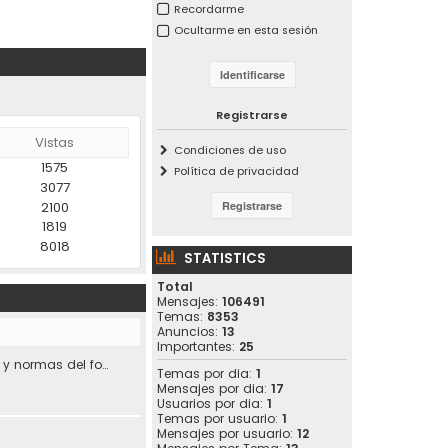
Recordarme
Ocultarme en esta sesión
Registrarse
Vistas
Condiciones de uso
1575
Política de privacidad
3077
2100
1819
8018
STATISTICS
Total
Mensajes:
106491
Temas:
8353
Anuncios:
13
Importantes:
25
Condiciones de uso y normas del foro.
Temas por dia:
1
Mensajes por dia:
17
Usuarios por dia:
1
Temas por usuario:
1
Mensajes por usuario:
12