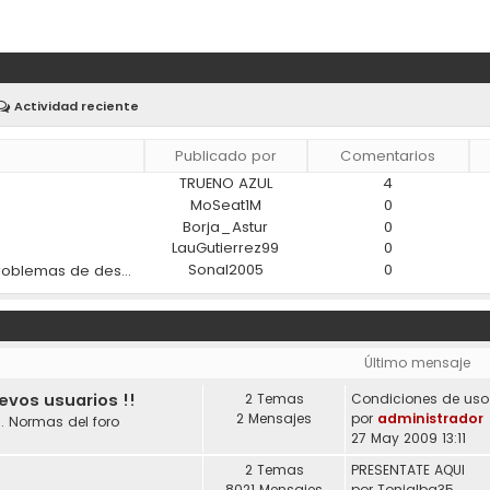
Actividad reciente
Publicado por
Comentarios
TRUENO AZUL
4
)
MoSeat1M
0
Borja_Astur
0
LauGutierrez99
0
Sonal2005
0
¿Los materiales modernos ayudan a reducir los problemas de desgaste en los coches?
Último mensaje
uevos usuarios !!
2 Temas
2 Mensajes
por
administrador
. Normas del foro
27 May 2009 13:11
2 Temas
PRESENTATE AQUI
8021 Mensajes
por
Tonialba35