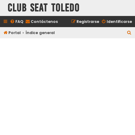
Club Seat Toledo
FAQ
Contáctenos
Registrarse
Identificarse
B
Portal
Índice general
u
s
c
a
r