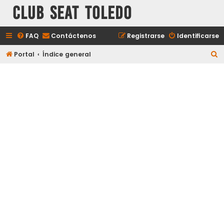
Club Seat Toledo
FAQ
Contáctenos
Registrarse
Identificarse
B
Portal
Índice general
u
s
c
a
r