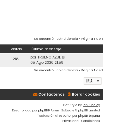
Se encontró 1 coincidencia • Página
1
de
1
Vistas
Último mensaje
por
TRUENO AZUL
1218
05 Ago 2026 21:59
Se encontró 1 coincidencia • Página
1
de
1
Ir a
Contáctenos
Borrar cookies
Flat Style by
Ian Bradley
Desarrollado por
phpBB
® Forum Software © phpBB Limited
Traducción al español por
phpBB España
Privacidad
|
Condiciones