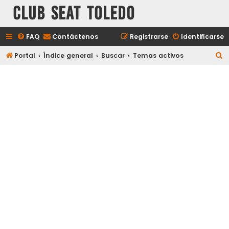
Club Seat Toledo
FAQ
Contáctenos
Registrarse
Identificarse
B
Portal
Índice general
Buscar
Temas activos
u
s
c
a
r