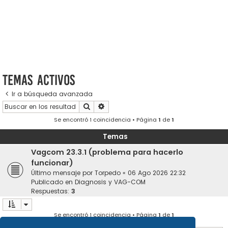
Temas activos
Ir a búsqueda avanzada
Buscar
Búsqueda avanzada
Se encontró 1 coincidencia • Página
1
de
1
Temas
Vagcom 23.3.1 (problema para hacerlo
funcionar)
Último mensaje por
Torpedo
«
06 Ago 2026 22:32
Publicado en
Diagnosis y VAG-COM
Respuestas:
3
Se encontró 1 coincidencia • Página
1
de
1