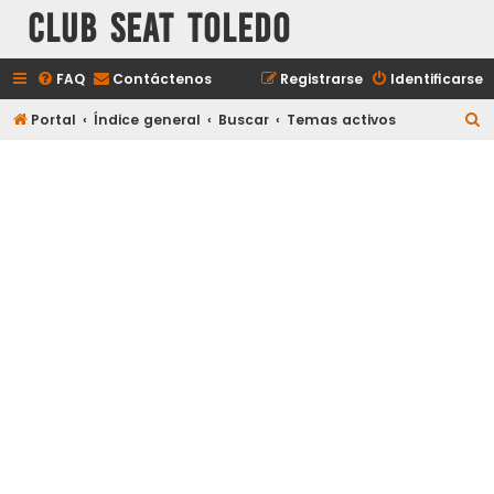
Club Seat Toledo
FAQ
Contáctenos
Registrarse
Identificarse
B
Portal
Índice general
Buscar
Temas activos
u
s
c
a
r