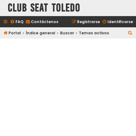
Club Seat Toledo
FAQ
Contáctenos
Registrarse
Identificarse
B
Portal
Índice general
Buscar
Temas activos
u
s
c
a
r