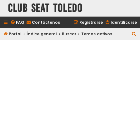
Club Seat Toledo
FAQ
Contáctenos
Registrarse
Identificarse
B
Portal
Índice general
Buscar
Temas activos
u
s
c
a
r