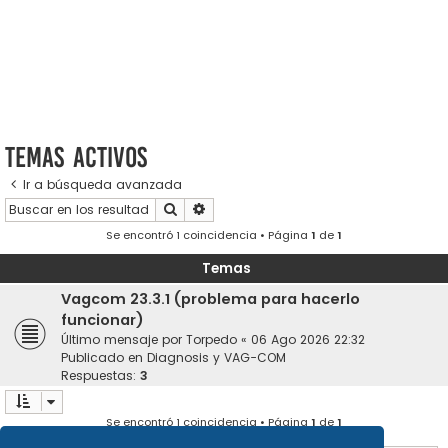
Temas activos
Ir a búsqueda avanzada
Buscar
Búsqueda avanzada
Se encontró 1 coincidencia • Página
1
de
1
Temas
Vagcom 23.3.1 (problema para hacerlo
funcionar)
Último mensaje por
Torpedo
«
06 Ago 2026 22:32
Publicado en
Diagnosis y VAG-COM
Respuestas:
3
Se encontró 1 coincidencia • Página
1
de
1