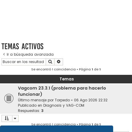
Temas activos
Ir a búsqueda avanzada
Buscar
Búsqueda avanzada
Se encontró 1 coincidencia • Página
1
de
1
Temas
Vagcom 23.3.1 (problema para hacerlo
funcionar)
Último mensaje por
Torpedo
«
06 Ago 2026 22:32
Publicado en
Diagnosis y VAG-COM
Respuestas:
3
Se encontró 1 coincidencia • Página
1
de
1