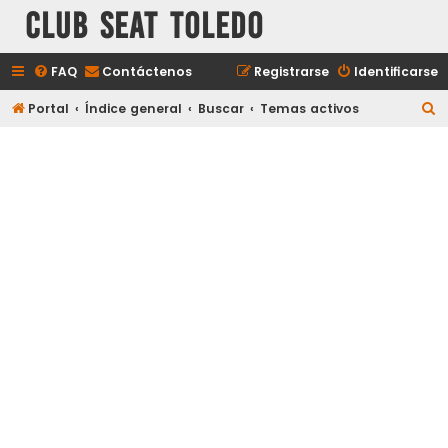
Club Seat Toledo
FAQ
Contáctenos
Registrarse
Identificarse
B
Portal
Índice general
Buscar
Temas activos
u
s
c
a
r