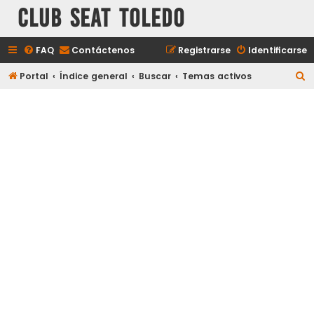
Club Seat Toledo
FAQ
Contáctenos
Registrarse
Identificarse
B
Portal
Índice general
Buscar
Temas activos
u
s
c
a
r