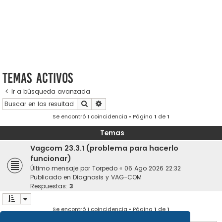
Temas activos
Ir a búsqueda avanzada
Buscar
Búsqueda avanzada
Se encontró 1 coincidencia • Página
1
de
1
Temas
Vagcom 23.3.1 (problema para hacerlo
funcionar)
Último mensaje por
Torpedo
«
06 Ago 2026 22:32
Publicado en
Diagnosis y VAG-COM
Respuestas:
3
Se encontró 1 coincidencia • Página
1
de
1