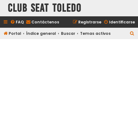
Club Seat Toledo
FAQ
Contáctenos
Registrarse
Identificarse
B
Portal
Índice general
Buscar
Temas activos
u
s
c
a
r