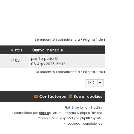
Se encontró 1 coincidencia • Página
1
de
1
Vistas
Último mensaje
por
Torpedo
1465
06 Ago 2026 22:32
Se encontró 1 coincidencia • Página
1
de
1
Ir a
Contáctenos
Borrar cookies
Flat Style by
Ian Bradley
Desarrollado por
phpBB
® Forum Software © phpBB Limited
Traducción al español por
phpBB España
Privacidad
|
Condiciones