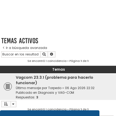
Temas activos
Ir a búsqueda avanzada
Buscar
Búsqueda avanzada
Se encontró 1 coincidencia • Página
1
de
1
Temas
Vagcom 23.3.1 (problema para hacerlo
funcionar)
Último mensaje por
Torpedo
«
06 Ago 2026 22:32
Publicado en
Diagnosis y VAG-COM
Respuestas:
3
Se encontró 1 coincidencia • Página
1
de
1