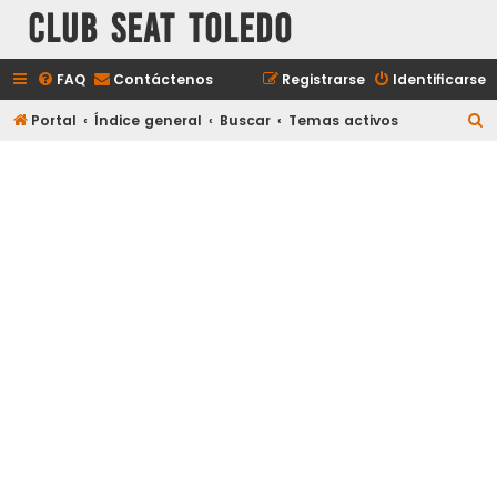
Club Seat Toledo
FAQ
Contáctenos
Registrarse
Identificarse
B
Portal
Índice general
Buscar
Temas activos
u
s
c
a
r