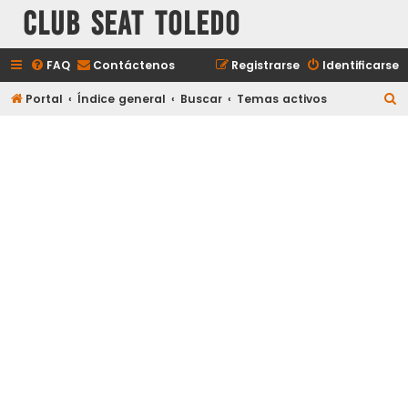
Club Seat Toledo
FAQ
Contáctenos
Registrarse
Identificarse
B
Portal
Índice general
Buscar
Temas activos
u
s
c
a
r