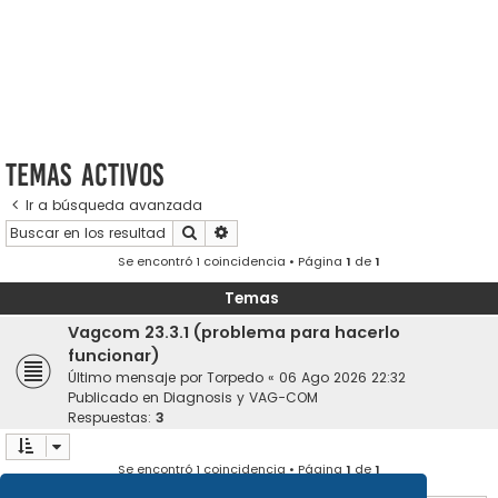
Temas activos
Ir a búsqueda avanzada
Buscar
Búsqueda avanzada
Se encontró 1 coincidencia • Página
1
de
1
Temas
Vagcom 23.3.1 (problema para hacerlo
funcionar)
Último mensaje por
Torpedo
«
06 Ago 2026 22:32
Publicado en
Diagnosis y VAG-COM
Respuestas:
3
Se encontró 1 coincidencia • Página
1
de
1