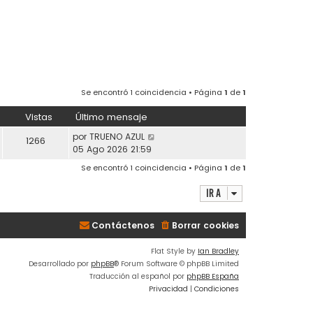
Se encontró 1 coincidencia • Página
1
de
1
Vistas
Último mensaje
por
TRUENO AZUL
1266
05 Ago 2026 21:59
Se encontró 1 coincidencia • Página
1
de
1
Ir a
Contáctenos
Borrar cookies
Flat Style by
Ian Bradley
Desarrollado por
phpBB
® Forum Software © phpBB Limited
Traducción al español por
phpBB España
Privacidad
|
Condiciones