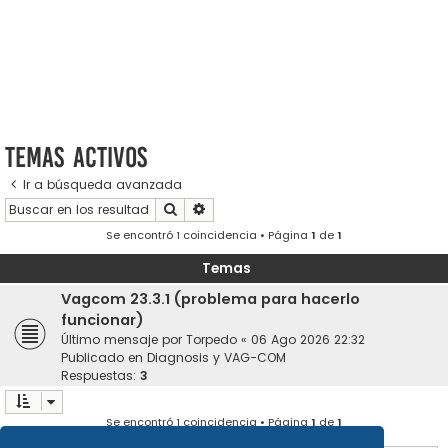
Temas activos
Ir a búsqueda avanzada
Buscar
Búsqueda avanzada
Se encontró 1 coincidencia • Página
1
de
1
Temas
Vagcom 23.3.1 (problema para hacerlo
funcionar)
Último mensaje por
Torpedo
«
06 Ago 2026 22:32
Publicado en
Diagnosis y VAG-COM
Respuestas:
3
Se encontró 1 coincidencia • Página
1
de
1