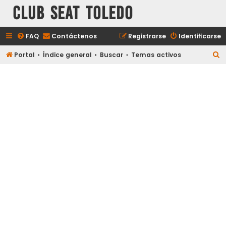
Club Seat Toledo
FAQ
Contáctenos
Registrarse
Identificarse
B
Portal
Índice general
Buscar
Temas activos
u
s
c
a
r