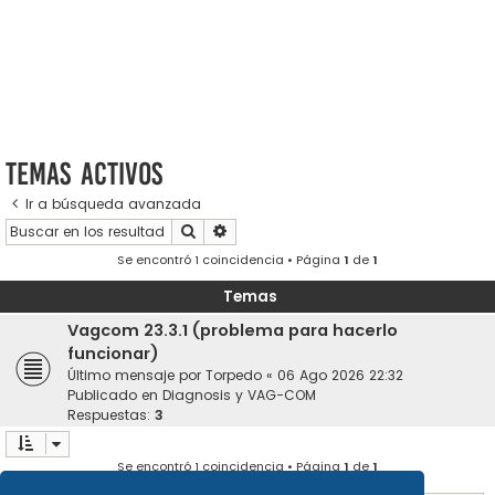
Temas activos
Ir a búsqueda avanzada
Buscar
Búsqueda avanzada
Se encontró 1 coincidencia • Página
1
de
1
Temas
Vagcom 23.3.1 (problema para hacerlo
funcionar)
Último mensaje por
Torpedo
«
06 Ago 2026 22:32
Publicado en
Diagnosis y VAG-COM
Respuestas:
3
Se encontró 1 coincidencia • Página
1
de
1