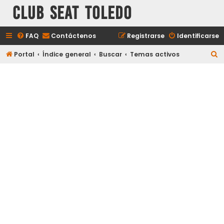
Club Seat Toledo
FAQ
Contáctenos
Registrarse
Identificarse
B
Portal
Índice general
Buscar
Temas activos
u
s
c
a
r