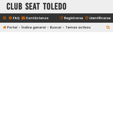
Club Seat Toledo
FAQ
Contáctenos
Registrarse
Identificarse
B
Portal
Índice general
Buscar
Temas activos
u
s
c
a
r