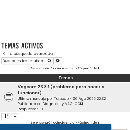
Temas activos
Ir a búsqueda avanzada
Buscar
Búsqueda avanzada
Se encontró 1 coincidencia • Página
1
de
1
Temas
Vagcom 23.3.1 (problema para hacerlo
funcionar)
Último mensaje por
Torpedo
«
06 Ago 2026 22:32
Publicado en
Diagnosis y VAG-COM
Respuestas:
3
Se encontró 1 coincidencia • Página
1
de
1