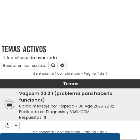
Temas activos
Ir a búsqueda avanzada
Buscar
Búsqueda avanzada
Se encontró 1 coincidencia • Página
1
de
1
Temas
Vagcom 23.3.1 (problema para hacerlo
funcionar)
Último mensaje por
Torpedo
«
06 Ago 2026 22:32
Publicado en
Diagnosis y VAG-COM
Respuestas:
3
Se encontró 1 coincidencia • Página
1
de
1