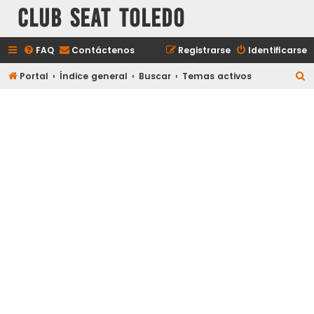
Club Seat Toledo
FAQ
Contáctenos
Registrarse
Identificarse
B
Portal
Índice general
Buscar
Temas activos
u
s
c
a
r